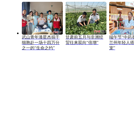
武山青年漆星杰捐干
甘肃前五月与非洲经
端午节“中药
细胞赴一场十四万分
贸往来双向“倍增”
兰州年轻人搭
之一的“生命之约”
宠”