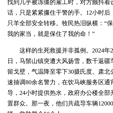
找到几乎被冻僵的雇工时，对方颤抖着
话，只是紧紧攥住干警的手。12小时后，
只羊全部安全转移。牧民热泪纵横：“
我的家当，就是保住了我的命！”
这样的生死救援并非孤例。2024年2
日，马鬃山镇突遭大风扬雪，数千返疆
留戈壁，气温降至零下30摄氏度。肃北
速抽调80余名警力，在饮马峡服务区通
导，24小时提供热水，政府办公楼全部
置群众。那一夜，他们共疏导车辆1200