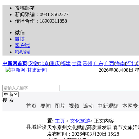
投稿邮箱
新闻采编：0931-8562277
传播合作：18909311858
微信
微博
客户端
移动端
中新网首页
|
安徽
|
北京
|
重庆
|
福建
|
甘肃
|
贵州
|
广东
|
广西
|
海南
|
河北
|
2026年08月08日
搜 索
首页
要闻
图片
视频
滚动
中新观陇
本网专
置:
主页
>
文化旅游
> 正文内容
县域经济
天水秦州文化赋能高质量发展 春节文旅活
发布时间：
2026年03月20日 15:28