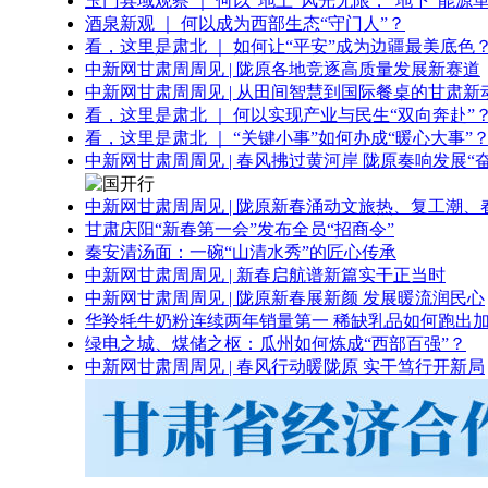
玉门县域观察 ｜ 何以“地上”风光无限，“地下”能源
酒泉新观 ｜ 何以成为西部生态“守门人”？
看，这里是肃北 ｜ 如何让“平安”成为边疆最美底色
中新网甘肃周周见 | 陇原各地竞逐高质量发展新赛道
中新网甘肃周周见 | 从田间智慧到国际餐桌的甘肃新
看，这里是肃北 ｜ 何以实现产业与民生“双向奔赴”
看，这里是肃北 ｜ “关键小事”如何办成“暖心大事”
中新网甘肃周周见 | 春风拂过黄河岸 陇原奏响发展“
中新网甘肃周周见 | 陇原新春涌动文旅热、复工潮、
甘肃庆阳“新春第一会”发布全员“招商令”
秦安清汤面：一碗“山清水秀”的匠心传承
中新网甘肃周周见 | 新春启航谱新篇实干正当时
中新网甘肃周周见 | 陇原新春展新颜 发展暖流润民心
华羚牦牛奶粉连续两年销量第一 稀缺乳品如何跑出加
绿电之城、煤储之枢：瓜州如何炼成“西部百强”？
中新网甘肃周周见 | 春风行动暖陇原 实干笃行开新局