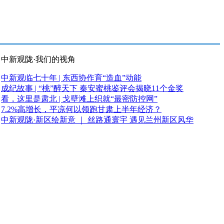
中新观陇·我们的视角
中新观临七十年 | 东西协作育“造血”动能
成纪故事 | “桃”醉天下 秦安蜜桃鉴评会揭晓11个金奖
看，这里是肃北 | 戈壁滩上织就“最密防控网”
7.2%高增长，平凉何以领跑甘肃上半年经济？
中新观陇·新区绘新意 ｜ 丝路通寰宇 遇见兰州新区风华