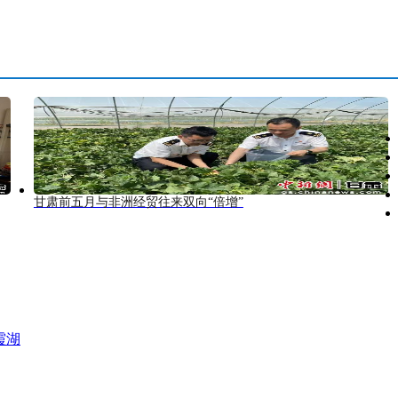
甘肃前五月与非洲经贸往来双向“倍增”
霞湖