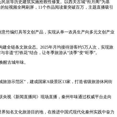
民居等历史建筑实施抢救性修复。以西关古城“衔月阁”为基
推出的短视频全网刷屏，11个作品阅读量突破百万，主题直播吸引
创意竹编灯具等文创产品，实现从单一农具生产向多元文创产业
全链条文旅业态。2025年月均接待游客约5万人次，实现旅
非遗“打铁花”结合，让冬季旅游从“淡季”变“旺季”。
，唤醒古城年味。
旅游示范区”，建成国家A级景区13家，打造省级旅游休闲街
获央视《新闻直播间》现场直播，秦州年味通过权威平台走向
世界知名文化旅游目的地，在推进中国式现代化秦州实践中奋力