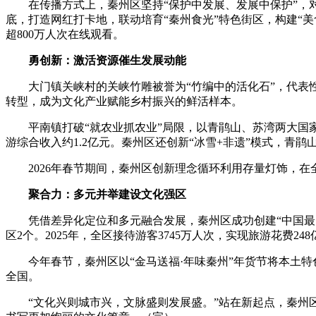
在传播方式上，秦州区坚持“保护中发展、发展中保护”，对
底，打造网红打卡地，联动培育“秦州食光”特色街区，构建“美
超800万人次在线观看。
勇创新：激活资源催生发展动能
大门镇关峡村的关峡竹雕被誉为“竹编中的活化石”，代表性
转型，成为文化产业赋能乡村振兴的鲜活样本。
平南镇打破“就农业抓农业”局限，以青鹃山、苏湾两大国家4
游综合收入约1.2亿元。秦州区还创新“冰雪+非遗”模式，青
2026年春节期间，秦州区创新理念循环利用存量灯饰，在全
聚合力：多元并举建设文化强区
凭借差异化定位和多元融合发展，秦州区成功创建“中国最美生
区2个。2025年，全区接待游客3745万人次，实现旅游花费248
今年春节，秦州区以“金马送福·年味秦州”年货节将本土特
全国。
“文化兴则城市兴，文脉盛则发展盛。”站在新起点，秦州区