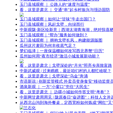
玉门县域观察 ｜ 公路人的“速度与温度”
看，这里是肃北 ｜ 交通“串”起乡村振兴与强边固防
玉门县域观察｜如何让“甘味”牛走出国门？
玉门县域观察｜风起戈壁，向绿而行
中新观陇·新区绘新意｜西湖太湖青海湖，绝对惊喜
玉门县域观察｜“帮办”服务如何做到？
玉门县域观察 ｜ 拥抱戈壁长风，构建能源版图
瓜州这片麦田为何丰收底气足？
梦幻临泽｜一座保温棚如何改写西北养蟹“日历”
瓜州如何用“夜市经济”激活小城发展新动能？
看，这里是肃北｜戈壁深处的“月光”照亮乡亲致富路
中新武威观 | 过来瞧瞧，最近咱们村的人都忙啥呢？
看，这里是肃北｜戈壁深处“乌金”奔涌
市语新说 | 创新监管模式 外卖员变身食安“移动监督员
酒泉新观 ｜ 一方“小窗口”兜住“大民生”
看，这里是肃北 ｜ 边疆小城如何作答文明“考卷”？
中新网甘肃周周见 | 陇原春日“奋进图”：科技人文并
从西北山沟到海外餐桌，定西宽粉如何炼成“网红”又“