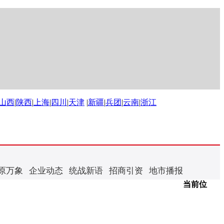
山西
|
陕西
|
上海
|
四川
|
天津
|
新疆
|
兵团
|
云南
|
浙江
原万象
企业动态
统战新语
招商引资
地市播报
当前位