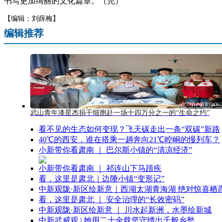
书写更加绚丽的文化篇章。（完）
【编辑：刘薛梅】
编辑推荐
武山青年漆星杰捐干细胞赴一场十四万分之一的“生命之约”
看不见的生态如何变现？飞天碳走出一条“双碳”新路
40℃的西安，谁在搭乘一趟奔向21℃崆峒的慢列车？
小新带你看肃南 ｜ 巴尔斯小镇的“清凉经济”
小新带你看肃南 ｜ 祁连山下马蹄疾
看，这里是肃北｜边陲小镇“变形记”
中新观陇·新区绘新意｜西湖太湖青海湖 绝对惊喜栖
看，这里是肃北 ｜ 安全治理的“长效密码”
中新观陇·新区绘新意 ｜ 川水起新洲，水墨绘新城
中新武威观 | 她用二十余载坚守绣出千般乡愁