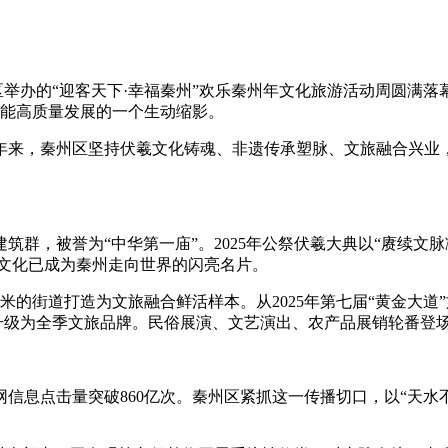
举办的“迎客天下·幸福秦州”欢乐秦州年文化旅游活动周圆满落幕
赋能高质量发展的一个生动缩影。
来，秦州区坚持伏羲文化铸魂、非遗传承塑脉、文旅融合兴业，
，被誉为“中华第一庙”。2025年公祭伏羲大典以“赓续文脉
羲文化已成为秦州走向世界的闪亮名片。
街道打造为文旅融合鲜活样本。从2025年第七届“黄金大道”文化
观升级为全季文旅品牌。民俗展演、文艺演出、农产品展销轮番登
信息点击量突破860亿次。秦州区紧抓这一传播切口，以“天水