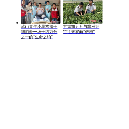
武山青年漆星杰捐干
甘肃前五月与非洲经
细胞赴一场十四万分
贸往来双向“倍增”
之一的“生命之约”