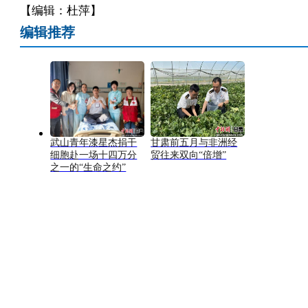
【编辑：杜萍】
编辑推荐
武山青年漆星杰捐干
甘肃前五月与非洲经
细胞赴一场十四万分
贸往来双向“倍增”
之一的“生命之约”