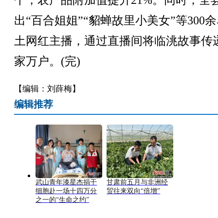
个，农产品附加值提升21%。同时，全
出“百合姐姐”“貂蝉故里小美女”等300
土网红主播，通过直播间将临洮故事传
家万户。(完)
【编辑：刘薛梅】
编辑推荐
武山青年漆星杰捐干
甘肃前五月与非洲经
细胞赴一场十四万分
贸往来双向“倍增”
之一的“生命之约”