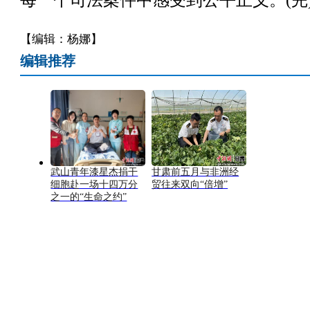
每一个司法案件中感受到公平正义。(完
【编辑：杨娜】
编辑推荐
武山青年漆星杰捐干
甘肃前五月与非洲经
细胞赴一场十四万分
贸往来双向“倍增”
之一的“生命之约”