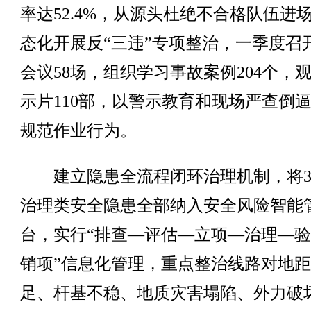
率达52.4%，从源头杜绝不合格队伍进
态化开展反“三违”专项整治，一季度召
会议58场，组织学习事故案例204个，
示片110部，以警示教育和现场严查倒
规范作业行为。
建立隐患全流程闭环治理机制，将30
治理类安全隐患全部纳入安全风险智能
台，实行“排查—评估—立项—治理—
销项”信息化管理，重点整治线路对地
足、杆基不稳、地质灾害塌陷、外力破