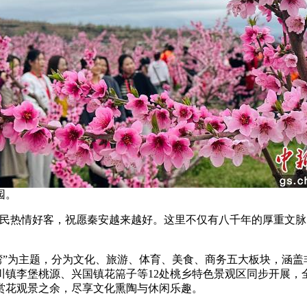
园。
热情好客，祝愿秦安越来越好。这里不仅有八千年的厚重文脉
湾”为主题，分为文化、旅游、体育、美食、商务五大板块，涵
川镇李堡桃源、兴国镇花篅子等12处桃乡特色景观区同步开展
赏花观景之余，尽享文化熏陶与休闲乐趣。