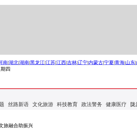
河南
|
湖北
|
湖南
|
黑龙江
|
江苏
|
江西
|
吉林
|
辽宁
|
内蒙古
|
宁夏
|
青海
|
山东
|
 星期四
题
丝路新语
文化旅游
科技教育
政法警务
健康医疗
陇
文旅融合助振兴