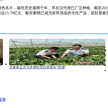
片，栽培历史逾两千年，早在汉代便已广泛种植。截至2025年
品牌价值达15.79亿元。秦安蜜桃已成为富民强县的支柱产业，是彰
甘肃前五月与非洲经贸往来双向“倍增”
霞湖