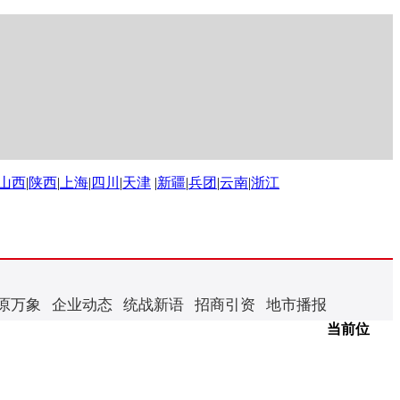
山西
|
陕西
|
上海
|
四川
|
天津
|
新疆
|
兵团
|
云南
|
浙江
原万象
企业动态
统战新语
招商引资
地市播报
当前位