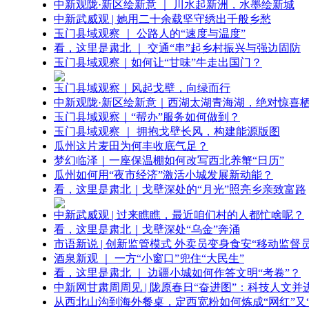
中新观陇·新区绘新意 ｜ 川水起新洲，水墨绘新城
中新武威观 | 她用二十余载坚守绣出千般乡愁
玉门县域观察 ｜ 公路人的“速度与温度”
看，这里是肃北 ｜ 交通“串”起乡村振兴与强边固防
玉门县域观察｜如何让“甘味”牛走出国门？
玉门县域观察｜风起戈壁，向绿而行
中新观陇·新区绘新意｜西湖太湖青海湖，绝对惊喜
玉门县域观察｜“帮办”服务如何做到？
玉门县域观察 ｜ 拥抱戈壁长风，构建能源版图
瓜州这片麦田为何丰收底气足？
梦幻临泽｜一座保温棚如何改写西北养蟹“日历”
瓜州如何用“夜市经济”激活小城发展新动能？
看，这里是肃北｜戈壁深处的“月光”照亮乡亲致富路
中新武威观 | 过来瞧瞧，最近咱们村的人都忙啥呢？
看，这里是肃北｜戈壁深处“乌金”奔涌
市语新说 | 创新监管模式 外卖员变身食安“移动监督员
酒泉新观 ｜ 一方“小窗口”兜住“大民生”
看，这里是肃北 ｜ 边疆小城如何作答文明“考卷”？
中新网甘肃周周见 | 陇原春日“奋进图”：科技人文并
从西北山沟到海外餐桌，定西宽粉如何炼成“网红”又“