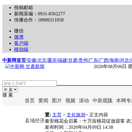
投稿邮箱
新闻采编：0931-8562277
传播合作：18909311858
微信
微博
客户端
移动端
中新网首页
|
安徽
|
北京
|
重庆
|
福建
|
甘肃
|
贵州
|
广东
|
广西
|
海南
|
河北
|
2026年08月06日
搜 索
首页
要闻
图片
视频
滚动
中新观陇
本网专
置:
主页
>
文化旅游
> 正文内容
县域经济
秦安桃花会启幕：十万亩桃花绽放迎客 农
发布时间：
2026年04月09日 14:38