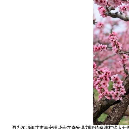
图为2026年甘肃秦安桃花会在秦安县刘坪镇秦洼村盛大开