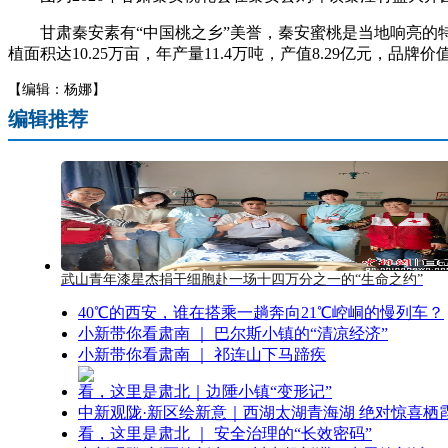
甘肃秦安素有“中国桃之乡”美誉，秦安蜜桃是当地响亮的特色名
植面积达10.25万亩，年产量11.4万吨，产值8.29亿元，
【编辑：杨娜】
编辑推荐
武山青年漆星杰捐干细胞赴一场十四万分之一的“生命之约”
40℃的西安，谁在搭乘一趟奔向21℃崆峒的慢列车？
小新带你看肃南 ｜ 巴尔斯小镇的“清凉经济”
小新带你看肃南 ｜ 祁连山下马蹄疾
看，这里是肃北｜边陲小镇“变形记”
中新观陇·新区绘新意｜西湖太湖青海湖 绝对惊喜栖
看，这里是肃北 ｜ 安全治理的“长效密码”