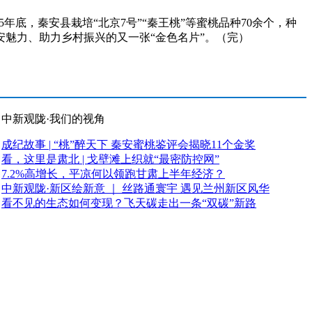
底，秦安县栽培“北京7号”“秦王桃”等蜜桃品种70余个，种
显秦安魅力、助力乡村振兴的又一张“金色名片”。（完）
中新观陇·我们的视角
成纪故事 | “桃”醉天下 秦安蜜桃鉴评会揭晓11个金奖
看，这里是肃北 | 戈壁滩上织就“最密防控网”
7.2%高增长，平凉何以领跑甘肃上半年经济？
中新观陇·新区绘新意 ｜ 丝路通寰宇 遇见兰州新区风华
看不见的生态如何变现？飞天碳走出一条“双碳”新路