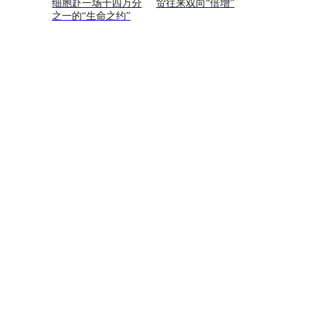
细胞赴一场十四万分
贸往来双向“倍增”
之一的“生命之约”