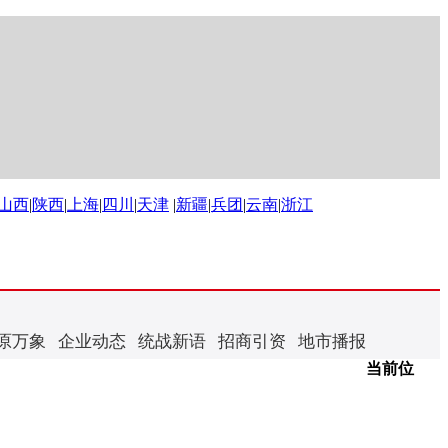
山西
|
陕西
|
上海
|
四川
|
天津
|
新疆
|
兵团
|
云南
|
浙江
原万象
企业动态
统战新语
招商引资
地市播报
当前位