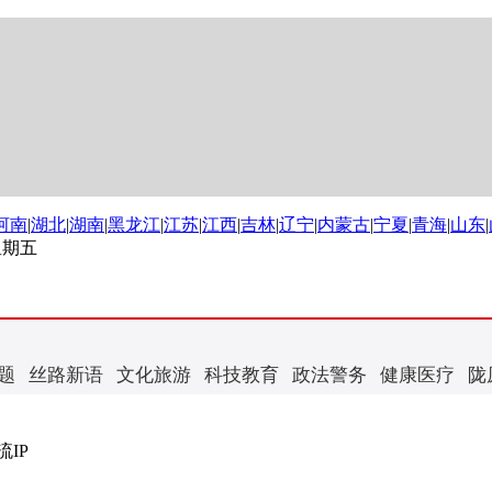
河南
|
湖北
|
湖南
|
黑龙江
|
江苏
|
江西
|
吉林
|
辽宁
|
内蒙古
|
宁夏
|
青海
|
山东
|
 星期五
题
丝路新语
文化旅游
科技教育
政法警务
健康医疗
陇
IP