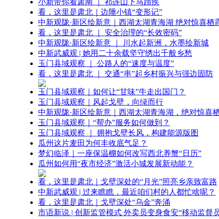
小新带你看肃南 ｜ 祁连山下马蹄疾
看，这里是肃北｜边陲小镇“变形记”
中新观陇·新区绘新意｜西湖太湖青海湖 绝对惊喜栖
看，这里是肃北 ｜ 安全治理的“长效密码”
中新观陇·新区绘新意 ｜ 川水起新洲，水墨绘新城
中新武威观 | 她用二十余载坚守绣出千般乡愁
玉门县域观察 ｜ 公路人的“速度与温度”
看，这里是肃北 ｜ 交通“串”起乡村振兴与强边固防
玉门县域观察｜如何让“甘味”牛走出国门？
玉门县域观察｜风起戈壁，向绿而行
中新观陇·新区绘新意｜西湖太湖青海湖，绝对惊喜
玉门县域观察｜“帮办”服务如何做到？
玉门县域观察 ｜ 拥抱戈壁长风，构建能源版图
瓜州这片麦田为何丰收底气足？
梦幻临泽｜一座保温棚如何改写西北养蟹“日历”
瓜州如何用“夜市经济”激活小城发展新动能？
看，这里是肃北｜戈壁深处的“月光”照亮乡亲致富路
中新武威观 | 过来瞧瞧，最近咱们村的人都忙啥呢？
看，这里是肃北｜戈壁深处“乌金”奔涌
市语新说 | 创新监管模式 外卖员变身食安“移动监督员