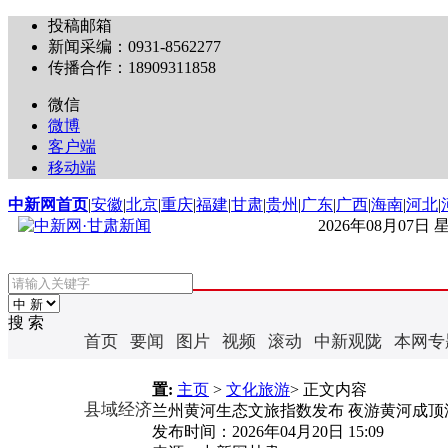
投稿邮箱
新闻采编：0931-8562277
传播合作：18909311858
微信
微博
客户端
移动端
中新网首页
|
安徽
|
北京
|
重庆
|
福建
|
甘肃
|
贵州
|
广东
|
广西
|
海南
|
河北
|
2026年08月07日
搜 索
首页
要闻
图片
视频
滚动
中新观陇
本网专
置:
主页
>
文化旅游
> 正文内容
县域经济
兰州黄河生态文旅指数发布 夜游黄河成顶流
发布时间：
2026年04月20日 15:09