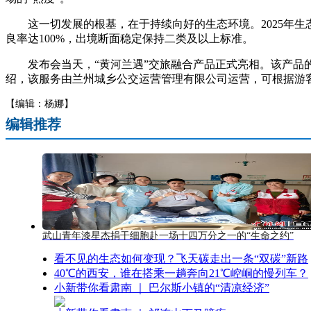
这一切发展的根基，在于持续向好的生态环境。2025年生态保
良率达100%，出境断面稳定保持二类及以上标准。
发布会当天，“黄河兰遇”交旅融合产品正式亮相。该产品的
绍，该服务由兰州城乡公交运营管理有限公司运营，可根据游客
【编辑：杨娜】
编辑推荐
武山青年漆星杰捐干细胞赴一场十四万分之一的“生命之约”
看不见的生态如何变现？飞天碳走出一条“双碳”新路
40℃的西安，谁在搭乘一趟奔向21℃崆峒的慢列车？
小新带你看肃南 ｜ 巴尔斯小镇的“清凉经济”