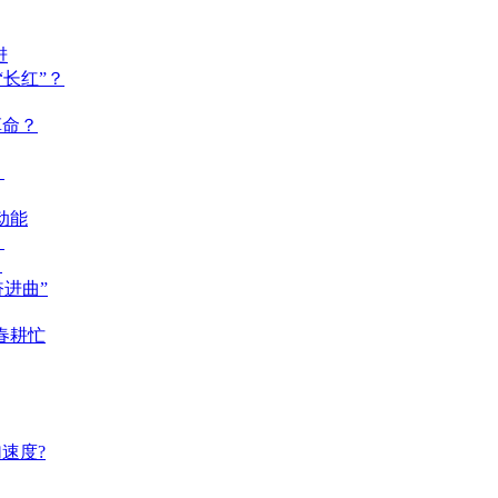
进
长红”？
革命？
？
动能
？
？
奋进曲”
春耕忙
速度?