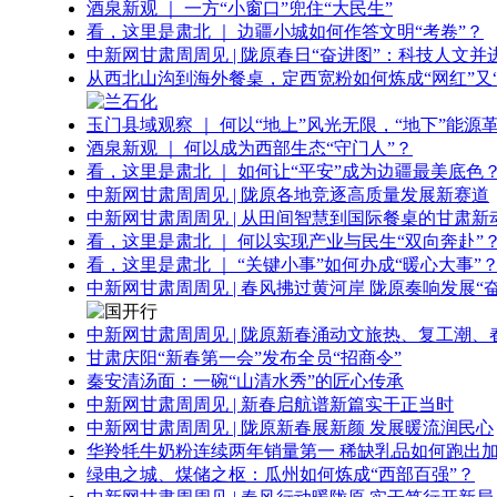
酒泉新观 ｜ 一方“小窗口”兜住“大民生”
看，这里是肃北 ｜ 边疆小城如何作答文明“考卷”？
中新网甘肃周周见 | 陇原春日“奋进图”：科技人文并
从西北山沟到海外餐桌，定西宽粉如何炼成“网红”又“
玉门县域观察 ｜ 何以“地上”风光无限，“地下”能源
酒泉新观 ｜ 何以成为西部生态“守门人”？
看，这里是肃北 ｜ 如何让“平安”成为边疆最美底色
中新网甘肃周周见 | 陇原各地竞逐高质量发展新赛道
中新网甘肃周周见 | 从田间智慧到国际餐桌的甘肃新
看，这里是肃北 ｜ 何以实现产业与民生“双向奔赴”
看，这里是肃北 ｜ “关键小事”如何办成“暖心大事”
中新网甘肃周周见 | 春风拂过黄河岸 陇原奏响发展“
中新网甘肃周周见 | 陇原新春涌动文旅热、复工潮、
甘肃庆阳“新春第一会”发布全员“招商令”
秦安清汤面：一碗“山清水秀”的匠心传承
中新网甘肃周周见 | 新春启航谱新篇实干正当时
中新网甘肃周周见 | 陇原新春展新颜 发展暖流润民心
华羚牦牛奶粉连续两年销量第一 稀缺乳品如何跑出加
绿电之城、煤储之枢：瓜州如何炼成“西部百强”？