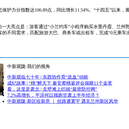
护力分指数达106.89点，同比增长11.54%。“十四五”以
一大亮点是：游客通过“小兰约车”小程序购买水墨丹霞、兰州
的不同需求，匹配旅游大巴、商务车或出租车，完成“0元乘车
中新观陇·我们的视角
中新观临七十年 | 东西协作育“造血”动能
成纪故事 | “桃”醉天下 秦安蜜桃鉴评会揭晓11个金奖
看，这里是肃北 | 戈壁滩上织就“最密防控网”
7.2%高增长，平凉何以领跑甘肃上半年经济？
中新观陇·新区绘新意 ｜ 丝路通寰宇 遇见兰州新区风华