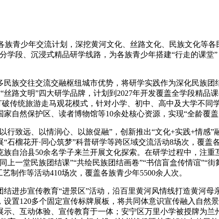
各族青少年交流计划，深挖黄河文化、丝路文化、民族文化等各
分学段、沉浸式精品研学线路，为各族青少年搭建“行走的课堂
民族交往交流交融枢纽城市优势，将研学实践作为深化民族团结
行见金城”“丝路文明”四大研学品牌，计划到2027年开发覆盖全学
打破传统旅游走马观花模式，针对小学、初中、高中及大学不同
家自然保护区、读者博物馆等10余处核心资源，实现“全龄覆盖
致远、以情润心、以旅促融”，创新推出“文化+实践+情感”融
展“石榴花开·同心筑梦”科普研学等跨区域交流活动8场次，覆盖
克族自治县50余名学子来兰开展文化探索。在研学过程中，注重
上一堂民族团结课”“共绘民族团结画卷”“书信盲盒传情谊”“街舞
艺制作等活动410场次，覆盖各族青少年5500余人次。
进步宣传教育“进景区”活动，沿百里黄河风情线打造黄河母亲
，设置120多个固定宣传标牌展板，将共同体意识宣传融入自然景
遗展示、互动体验、宣传教育于一体；安宁区万里小学被授牌为兰