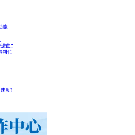
？
动能
？
？
奋进曲”
春耕忙
速度?