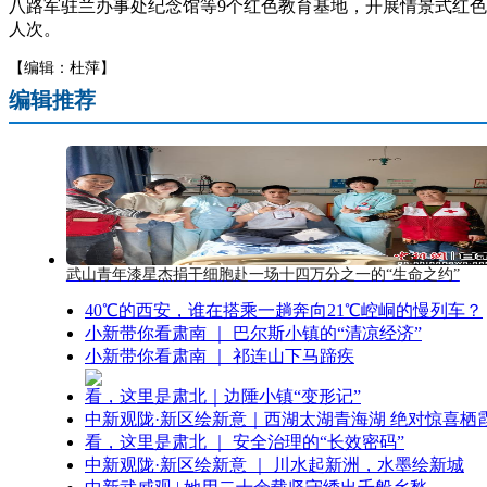
八路军驻兰办事处纪念馆等9个红色教育基地，开展情景式红色
人次。
【编辑：杜萍】
编辑推荐
武山青年漆星杰捐干细胞赴一场十四万分之一的“生命之约”
40℃的西安，谁在搭乘一趟奔向21℃崆峒的慢列车？
小新带你看肃南 ｜ 巴尔斯小镇的“清凉经济”
小新带你看肃南 ｜ 祁连山下马蹄疾
看，这里是肃北｜边陲小镇“变形记”
中新观陇·新区绘新意｜西湖太湖青海湖 绝对惊喜栖
看，这里是肃北 ｜ 安全治理的“长效密码”
中新观陇·新区绘新意 ｜ 川水起新洲，水墨绘新城