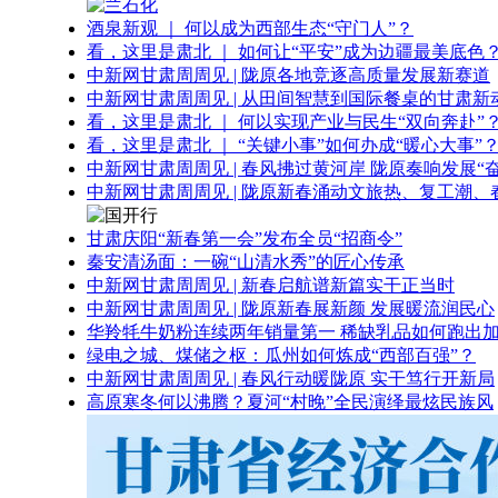
酒泉新观 ｜ 何以成为西部生态“守门人”？
看，这里是肃北 ｜ 如何让“平安”成为边疆最美底色
中新网甘肃周周见 | 陇原各地竞逐高质量发展新赛道
中新网甘肃周周见 | 从田间智慧到国际餐桌的甘肃新
看，这里是肃北 ｜ 何以实现产业与民生“双向奔赴”
看，这里是肃北 ｜ “关键小事”如何办成“暖心大事”
中新网甘肃周周见 | 春风拂过黄河岸 陇原奏响发展“
中新网甘肃周周见 | 陇原新春涌动文旅热、复工潮、
甘肃庆阳“新春第一会”发布全员“招商令”
秦安清汤面：一碗“山清水秀”的匠心传承
中新网甘肃周周见 | 新春启航谱新篇实干正当时
中新网甘肃周周见 | 陇原新春展新颜 发展暖流润民心
华羚牦牛奶粉连续两年销量第一 稀缺乳品如何跑出加
绿电之城、煤储之枢：瓜州如何炼成“西部百强”？
中新网甘肃周周见 | 春风行动暖陇原 实干笃行开新局
高原寒冬何以沸腾？夏河“村晚”全民演绎最炫民族风