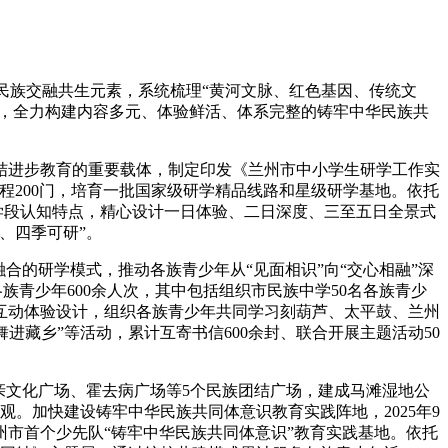
民族交融共生元素，系统梳理“黄河文脉、红色基因、传统文
”，全力构建内容多元、体验鲜活、体系完整的铸牢中华民族共
进步教育的重要载体，制定印发《兰州市中小学生研学工作实
段精品课程200门，培育一批国家级研学精品线路和星级研学基地。依托
学段认知特点，精心设计一日体验、二日深度、三至五日全景式
、四季可研”。
合的研学模式，推动各族青少年从“见面相识”向“交心相融”深
各族青少年600余人次，其中包括组织市民族中学50名各族青少
互动体验设计，组织各族青少年共同学习刻葫芦、太平鼓、兰州
进藏乡”等活动，累计互寄书信600余封、联合开展主题活动50
文化广场、霍去病广场等5个民族团结广场，建成马滩湿地公
观。加快建设铸牢中华民族共同体意识教育实践阵地，2025年9
州市首个少先队“铸牢中华民族共同体意识”教育实践基地。依托