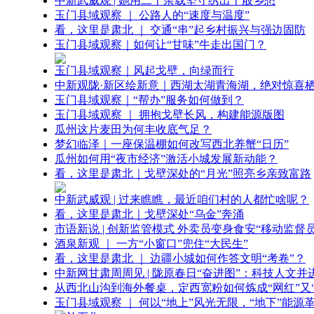
中新武威观 | 她用二十余载坚守绣出千般乡愁
玉门县域观察 ｜ 公路人的“速度与温度”
看，这里是肃北 ｜ 交通“串”起乡村振兴与强边固防
玉门县域观察｜如何让“甘味”牛走出国门？
玉门县域观察｜风起戈壁，向绿而行
中新观陇·新区绘新意｜西湖太湖青海湖，绝对惊喜
玉门县域观察｜“帮办”服务如何做到？
玉门县域观察 ｜ 拥抱戈壁长风，构建能源版图
瓜州这片麦田为何丰收底气足？
梦幻临泽｜一座保温棚如何改写西北养蟹“日历”
瓜州如何用“夜市经济”激活小城发展新动能？
看，这里是肃北｜戈壁深处的“月光”照亮乡亲致富路
中新武威观 | 过来瞧瞧，最近咱们村的人都忙啥呢？
看，这里是肃北｜戈壁深处“乌金”奔涌
市语新说 | 创新监管模式 外卖员变身食安“移动监督员
酒泉新观 ｜ 一方“小窗口”兜住“大民生”
看，这里是肃北 ｜ 边疆小城如何作答文明“考卷”？
中新网甘肃周周见 | 陇原春日“奋进图”：科技人文并
从西北山沟到海外餐桌，定西宽粉如何炼成“网红”又“
玉门县域观察 ｜ 何以“地上”风光无限，“地下”能源