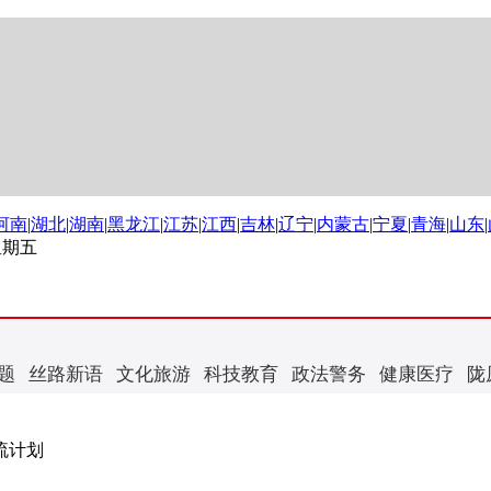
河南
|
湖北
|
湖南
|
黑龙江
|
江苏
|
江西
|
吉林
|
辽宁
|
内蒙古
|
宁夏
|
青海
|
山东
|
 星期五
题
丝路新语
文化旅游
科技教育
政法警务
健康医疗
陇
流计划