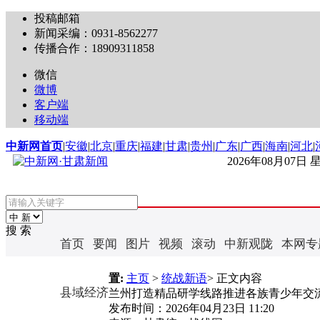
投稿邮箱
新闻采编：0931-8562277
传播合作：18909311858
微信
微博
客户端
移动端
中新网首页
|
安徽
|
北京
|
重庆
|
福建
|
甘肃
|
贵州
|
广东
|
广西
|
海南
|
河北
|
2026年08月07日
搜 索
首页
要闻
图片
视频
滚动
中新观陇
本网专
置:
主页
>
统战新语
> 正文内容
县域经济
兰州打造精品研学线路推进各族青少年交
发布时间：
2026年04月23日 11:20