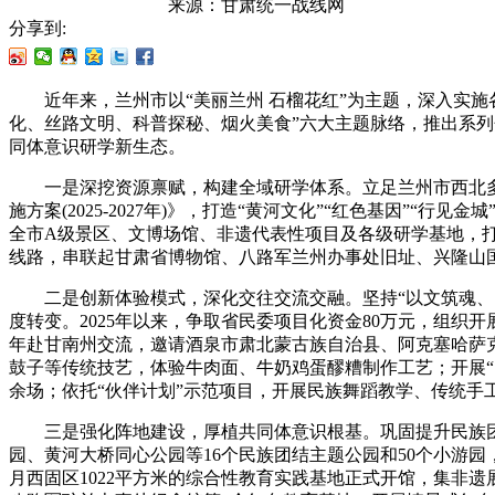
来源：
甘肃统一战线网
分享到:
近年来，兰州市以“美丽兰州 石榴花红”为主题，深入实施
化、丝路文明、科普探秘、烟火美食”六大主题脉络，推出系列
同体意识研学新生态。
一是深挖资源禀赋，构建全域研学体系。立足兰州市西北多
施方案(2025-2027年)》，打造“黄河文化”“红色基因”“
全市A级景区、文博场馆、非遗代表性项目及各级研学基地，
线路，串联起甘肃省博物馆、八路军兰州办事处旧址、兴隆山国
二是创新体验模式，深化交往交流交融。坚持“以文筑魂、以行
度转变。2025年以来，争取省民委项目化资金80万元，组织开
年赴甘南州交流，邀请酒泉市肃北蒙古族自治县、阿克塞哈萨
鼓子等传统技艺，体验牛肉面、牛奶鸡蛋醪糟制作工艺；开展“同
余场；依托“伙伴计划”示范项目，开展民族舞蹈教学、传统手工
三是强化阵地建设，厚植共同体意识根基。巩固提升民族团结
园、黄河大桥同心公园等16个民族团结主题公园和50个小游园
月西固区1022平方米的综合性教育实践基地正式开馆，集非