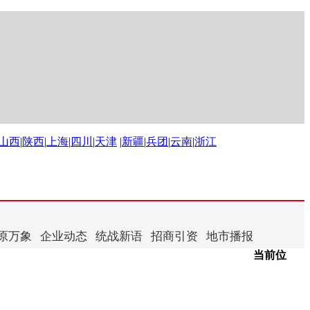
山西
|
陕西
|
上海
|
四川
|
天津
|
新疆
|
兵团
|
云南
|
浙江
原万象
企业动态
统战新语
招商引资
地市播报
当前位