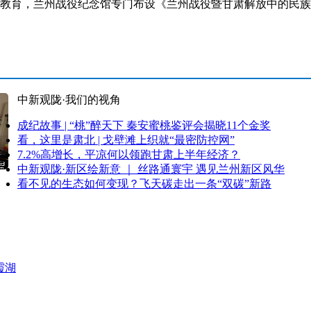
教育，兰州战役纪念馆专门布设《兰州战役暨甘肃解放中的民族团
中新观陇·我们的视角
成纪故事 | “桃”醉天下 秦安蜜桃鉴评会揭晓11个金奖
看，这里是肃北 | 戈壁滩上织就“最密防控网”
7.2%高增长，平凉何以领跑甘肃上半年经济？
中新观陇·新区绘新意 ｜ 丝路通寰宇 遇见兰州新区风华
看不见的生态如何变现？飞天碳走出一条“双碳”新路
霞湖