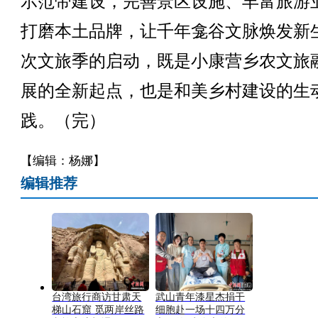
示范带建设，完善景区设施、丰富旅游
打磨本土品牌，让千年龛谷文脉焕发新
次文旅季的启动，既是小康营乡农文旅
展的全新起点，也是和美乡村建设的生
践。（完）
【编辑：杨娜】
编辑推荐
台湾旅行商访甘肃天
武山青年漆星杰捐干
梯山石窟 觅两岸丝路
细胞赴一场十四万分