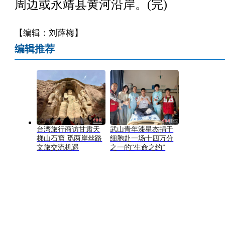
周边或永靖县黄河沿岸。(完)
【编辑：刘薛梅】
编辑推荐
台湾旅行商访甘肃天
武山青年漆星杰捐干
梯山石窟 觅两岸丝路
细胞赴一场十四万分
文旅交流机遇
之一的“生命之约”