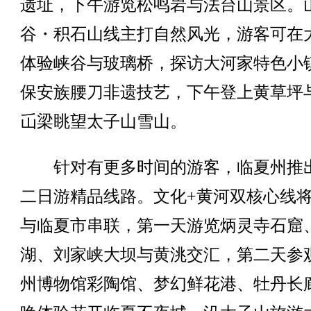
遗址，下午游览松鸣岩与法台山景区。
谷・积石山线主打自然风光，游客可在
体验峡谷与玻璃桥，探访大河家特色小
保安族腰刀非遗技艺，下午登上黄草坪
屲梁眺望太子山雪山。
针对有更多时间的游客，临夏州推
二日游精品线路。文化+黄河双核心线
与临夏市串联，第一天游览炳灵寺石窟
湖、刘家峡大坝与黄洮交汇，第二天参
州博物馆彩陶馆、梦幻鲜花港、牡丹长