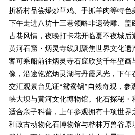
折桥村品尝爆炒草鸡、手抓羊肉等特色
下午走进八坊十三巷领略非遗砖雕、盖
古巷风情，夜晚打卡花开临夏不夜城后
黄河石窟・炳灵寺线则聚焦世界文化遗
客可乘船前往炳灵寺石窟欣赏千年壁画
像，沿途饱览炳灵湖与丹霞风光，下午
交汇观景台见证“鸳鸯锅”自然奇观，参
峡大坝与黄河文化博物馆。化石探秘・
适合亲子科普，上午参观拥有十项世界
和政古动物化石博物馆与桦林万兽谷原