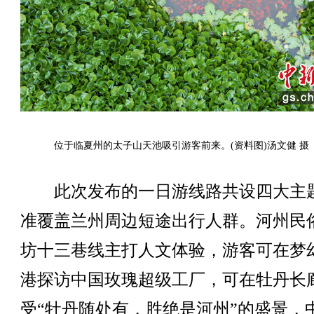
位于临夏州的太子山天池吸引游客前来。(资料图)汤文健 摄
此次发布的一日游线路共设四大主
准覆盖兰州周边短途出行人群。河州民
坊十三巷线主打人文体验，游客可在梦
港探访中国玫瑰超级工厂，可在牡丹长
受“牡丹随处有，胜绝是河州”的盛景，