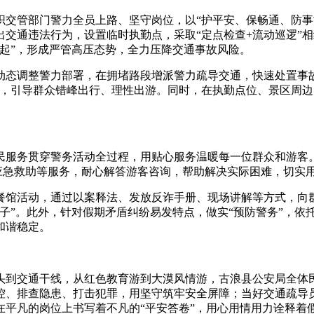
管部门警力全员上路、坚守岗位，以“护平安、保畅通、防事
交通违法行为，设置临时执勤点，采取“定点检查+流动巡逻”
起”，形成严管高压态势，全力压降交通事故风险。
调整警力部署，在拥堵路段增派警力疏导交通，快速处置事故
示，引导群众错峰出行、理性出游。同时，在执勤点位、景区周
服务贯穿警务活动全过程，用贴心服务温暖每一位群众和游客。
、应急救助等服务，耐心解答游客咨询，帮助解决实际困难，切实
馆活动，通过以案释法、发放反诈手册、现场讲解等方式，向群
子”。此外，针对假期矛盾纠纷易发特点，做实“预防警务”，依
和谐稳定。
到交通干线，从红色教育游到大漠风情游，古浪县公安局全体民
控、排查隐患、打击犯罪，用坚守筑牢安全屏障；当好交通疏导
平凡的岗位上书写着不凡的“平安答卷”，用心用情用力诠释着假期