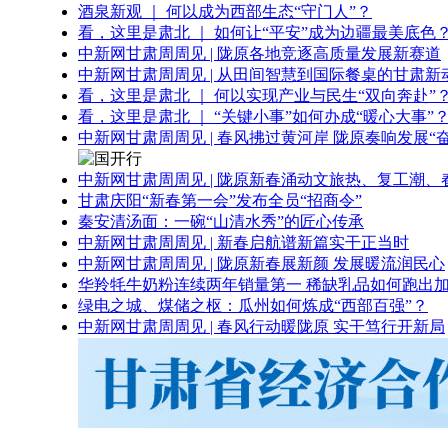
酒泉新观 ｜ 何以成为西部生态“守门人”？
看，这里是肃北 ｜ 如何让“平安”成为边疆最美底色
中新网甘肃周周见 | 陇原各地竞逐高质量发展新赛道
中新网甘肃周周见 | 从田间智慧到国际餐桌的甘肃新
看，这里是肃北 ｜ 何以实现产业与民生“双向奔赴”
看，这里是肃北 ｜ “关键小事”如何办成“暖心大事”
中新网甘肃周周见 | 春风拂过黄河岸 陇原奏响发展“
中新网甘肃周周见 | 陇原新春涌动文旅热、复工潮、
甘肃庆阳“新春第一会”发布全员“招商令”
秦安清汤面：一碗“山清水秀”的匠心传承
中新网甘肃周周见 | 新春启航谱新篇实干正当时
中新网甘肃周周见 | 陇原新春展新颜 发展暖流润民心
华羚牦牛奶粉连续两年销量第一 稀缺乳品如何跑出加
绿电之城、煤储之枢：瓜州如何炼成“西部百强”？
中新网甘肃周周见 | 春风行动暖陇原 实干笃行开新局