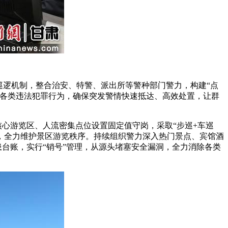
逻机制，整合治安、特警、派出所等警种部门警力，构建“点
慑各类违法犯罪行为，确保突发警情快速抵达、高效处置，让群
心游览区、人流密集点位设置固定值守岗，采取“步巡+车巡
，全力维护景区游览秩序。持续组织警力深入热门景点、宾馆酒
患台账，实行“销号”管理，从源头堵塞安全漏洞，全力消除各类