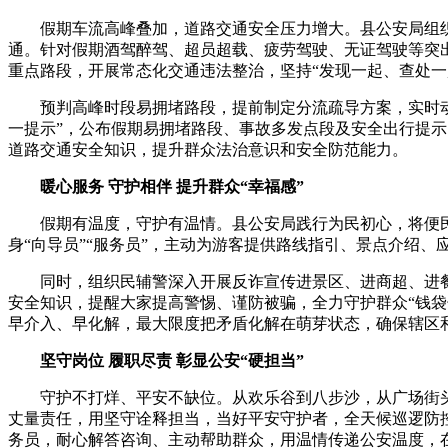
假期车流高峰叠加，道路交通安全压力增大。县公安局组织交
通。针对假期酒驾醉驾、超员超载、疲劳驾驶、无证驾驶等突出
重点路段，开展常态化交通违法整治，坚持“发现一起、查处一
预判高峰时段易拥堵路段，提前制定分流疏导方案，实时动态
一提示”，公布假期易拥堵路段、事故多发点段及安全出行提
道路交通安全知识，提升群众法治意识和安全防范能力。
暖心服务 守护相伴 提升群众“幸福感”
假期有温度，守护有温情。县公安局践行为民初心，将便民
身“向导员”“服务员”，主动为游客提供路线指引、景点介绍
同时，组织民辅警深入开展反诈宣传进景区、进商超、进餐
安全知识，提醒大家提高警惕、谨防被骗，全力守护群众“钱袋
早介入、早化解，最大限度把矛盾化解在萌芽状态，确保辖区
坚守岗位 履职尽责 彰显公安“硬担当”
守护不打烊、平安不缺位。从欢乐谷到八步沙，从广场街头
丈量责任，用坚守诠释担当，当好平安守护者，全天候巡逻防
务员，耐心解答咨询、主动帮助群众，用温情传递公安温度，在