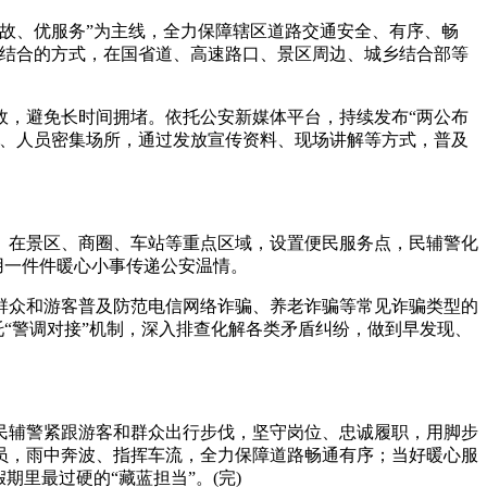
故、优服务”为主线，全力保障辖区道路交通安全、有序、畅
相结合的方式，在国省道、高速路口、景区周边、城乡结合部等
，避免长时间拥堵。依托公安新媒体平台，持续发布“两公布
边、人员密集场所，通过发放宣传资料、现场讲解等方式，普及
在景区、商圈、车站等重点区域，设置便民服务点，民辅警化
用一件件暖心小事传递公安温情。
众和游客普及防范电信网络诈骗、养老诈骗等常见诈骗类型的
托“警调对接”机制，深入排查化解各类矛盾纠纷，做到早发现、
辅警紧跟游客和群众出行步伐，坚守岗位、忠诚履职，用脚步
员，雨中奔波、指挥车流，全力保障道路畅通有序；当好暖心服
里最过硬的“藏蓝担当”。(完)