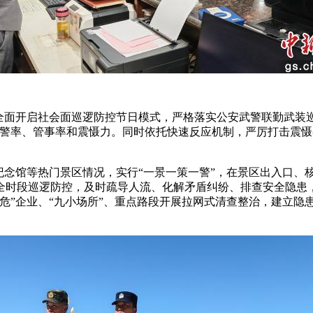
面开启社会面巡逻防控节日模式，严格落实公安武警联勤武装巡
见警率、管事率和震慑力。同时依托快速反应机制，严厉打击震
念馆等热门景区情况，实行“一景一策一警”，在景区出入口、核
展全时段巡逻防控，及时疏导人流、化解矛盾纠纷、排查安全隐患
危”企业、“九小场所”、重点路段开展拉网式清查整治，建立隐