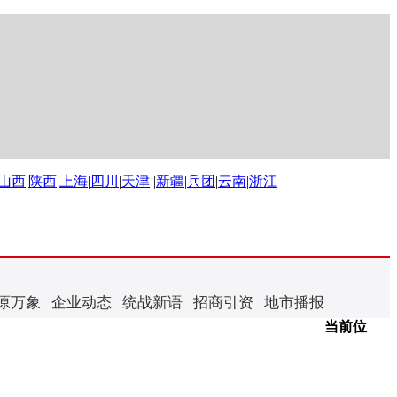
山西
|
陕西
|
上海
|
四川
|
天津
|
新疆
|
兵团
|
云南
|
浙江
原万象
企业动态
统战新语
招商引资
地市播报
当前位