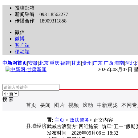
投稿邮箱
新闻采编：0931-8562277
传播合作：18909311858
微信
微博
客户端
移动端
中新网首页
|
安徽
|
北京
|
重庆
|
福建
|
甘肃
|
贵州
|
广东
|
广西
|
海南
|
河北
|
2026年08月07日
搜 索
首页
要闻
图片
视频
滚动
中新观陇
本网专
置:
主页
>
政法警务
> 正文内容
县域经济
武威古浪警方“四维施策” 筑牢“五一”假期
发布时间：
2026年05月06日 18:32