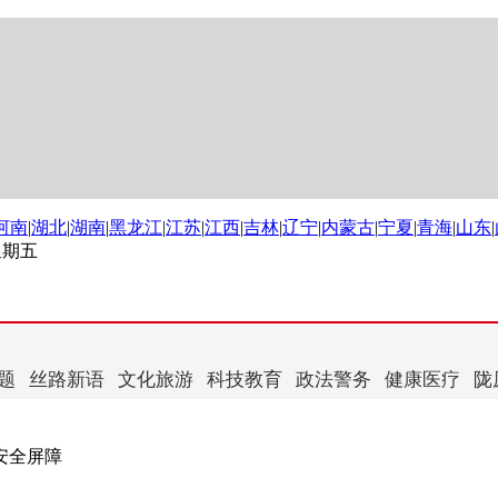
河南
|
湖北
|
湖南
|
黑龙江
|
江苏
|
江西
|
吉林
|
辽宁
|
内蒙古
|
宁夏
|
青海
|
山东
|
 星期五
题
丝路新语
文化旅游
科技教育
政法警务
健康医疗
陇
安全屏障