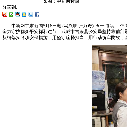
来源：
中新网甘肃
分享到:
中新网甘肃新闻5月6日电 (冯兴鹏 张万奇)“五一”假期
全力守护群众平安祥和过节，武威市古浪县公安局坚持靠前部
从细落实各项安保措施，用坚守诠释担当，用行动筑牢防线，