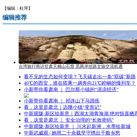
【编辑：杜萍】
编辑推荐
台湾旅行商访甘肃天梯山石窟 觅两岸丝路文旅交流机遇
看不见的生态如何变现？飞天碳走出一条“双碳”新路
40℃的西安，谁在搭乘一趟奔向21℃崆峒的慢列车？
小新带你看肃南 ｜ 巴尔斯小镇的“清凉经济”
小新带你看肃南 ｜ 祁连山下马蹄疾
看，这里是肃北｜边陲小镇“变形记”
中新观陇·新区绘新意｜西湖太湖青海湖 绝对惊喜栖
看，这里是肃北 ｜ 安全治理的“长效密码”
中新观陇·新区绘新意 ｜ 川水起新洲，水墨绘新城
中新武威观 | 她用二十余载坚守绣出千般乡愁