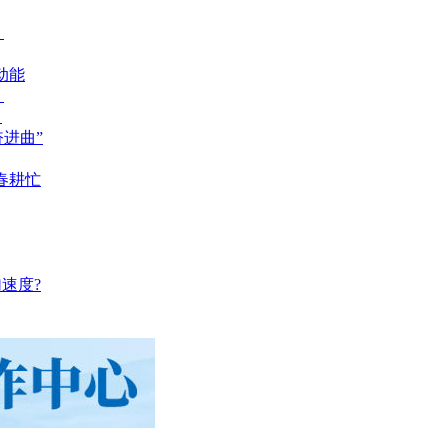
？
动能
？
？
奋进曲”
春耕忙
速度?