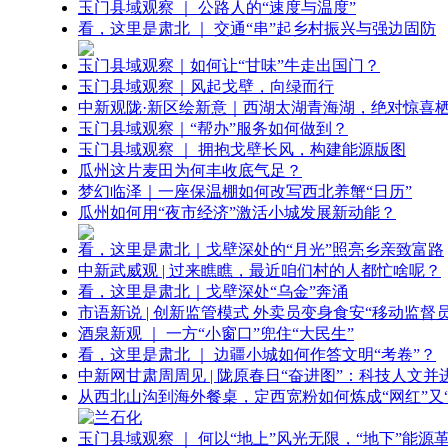
玉门县域观察 ｜ 公路人的“速度与温度”
看，这里是肃北 ｜ 交通“串”起乡村振兴与强边固防
玉门县域观察｜如何让“甘味”牛走出国门？
玉门县域观察｜风起戈壁，向绿而行
中新观陇·新区绘新意｜西湖太湖青海湖，绝对惊喜
玉门县域观察｜“帮办”服务如何做到？
玉门县域观察 ｜ 拥抱戈壁长风，构建能源版图
瓜州这片麦田为何丰收底气足？
梦幻临泽｜一座保温棚如何改写西北养蟹“日历”
瓜州如何用“夜市经济”激活小城发展新动能？
看，这里是肃北｜戈壁深处的“月光”照亮乡亲致富路
中新武威观 | 过来瞧瞧，最近咱们村的人都忙啥呢？
看，这里是肃北｜戈壁深处“乌金”奔涌
市语新说 | 创新监管模式 外卖员变身食安“移动监督员
酒泉新观 ｜ 一方“小窗口”兜住“大民生”
看，这里是肃北 ｜ 边疆小城如何作答文明“考卷”？
中新网甘肃周周见 | 陇原春日“奋进图”：科技人文并
从西北山沟到海外餐桌，定西宽粉如何炼成“网红”又“
玉门县域观察 ｜ 何以“地上”风光无限，“地下”能源