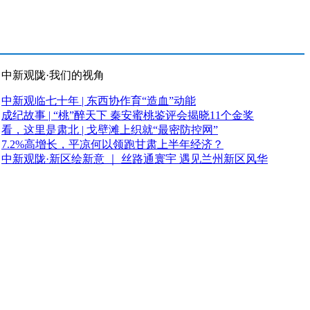
中新观陇·我们的视角
中新观临七十年 | 东西协作育“造血”动能
成纪故事 | “桃”醉天下 秦安蜜桃鉴评会揭晓11个金奖
看，这里是肃北 | 戈壁滩上织就“最密防控网”
7.2%高增长，平凉何以领跑甘肃上半年经济？
中新观陇·新区绘新意 ｜ 丝路通寰宇 遇见兰州新区风华