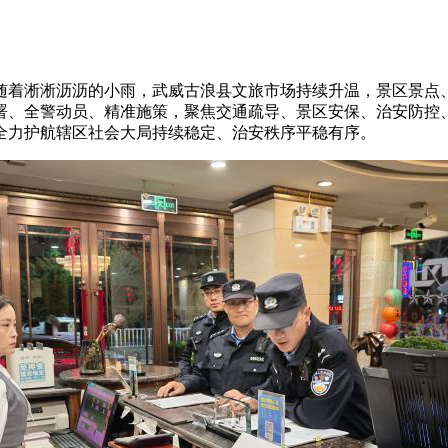
，伴随着淅淅沥沥的小雨，武威古浪县文旅市场持续升温，景区景
署、全警动员、精准施策，聚焦交通疏导、景区安保、治安防控、
全力护航辖区社会大局持续稳定、治安秩序平稳有序。