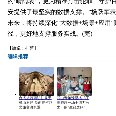
的‘晴雨表’，更为精准打击犯罪、守护
安提供了最坚实的数据支撑。”杨跃军
未来，将持续深化“大数据+场景+应用”
径，更好地支撑服务实战。(完)
【编辑：杜萍】
编辑推荐
台湾旅行商访甘肃天
武山青年漆星杰捐干
梯山石窟 觅两岸丝路
细胞赴一场十四万分
文旅交流机遇
之一的“生命之约”