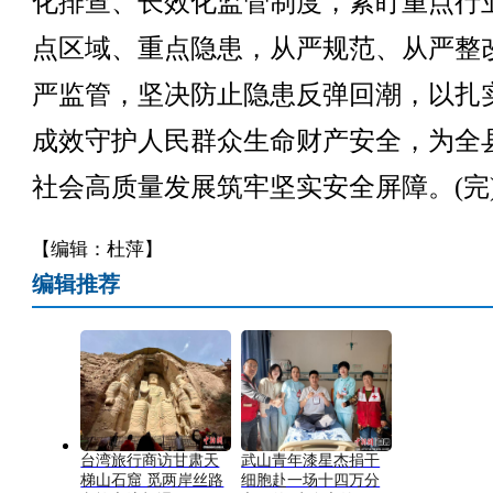
化排查、长效化监管制度，紧盯重点行
点区域、重点隐患，从严规范、从严整
严监管，坚决防止隐患反弹回潮，以扎
成效守护人民群众生命财产安全，为全
社会高质量发展筑牢坚实安全屏障。(完
【编辑：杜萍】
编辑推荐
台湾旅行商访甘肃天
武山青年漆星杰捐干
梯山石窟 觅两岸丝路
细胞赴一场十四万分