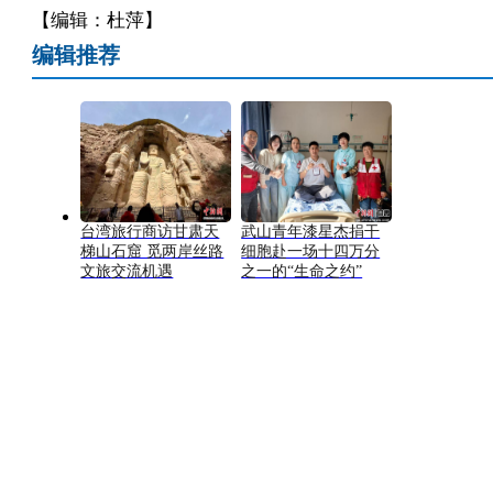
【编辑：杜萍】
编辑推荐
台湾旅行商访甘肃天
武山青年漆星杰捐干
梯山石窟 觅两岸丝路
细胞赴一场十四万分
文旅交流机遇
之一的“生命之约”