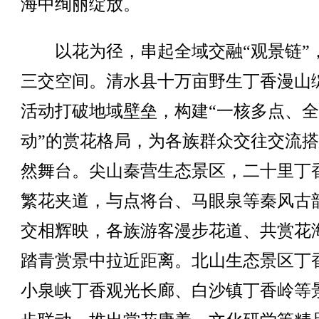
海中绚丽绽放。
以花为径，串起全域交融“观景链”
三交空间。清水县十万亩野生丁香漫山
活动打破地域壁垒，构建“一核多点、
动”的赏花格局，为各族群众交往交流
然舞台。尖山秦营生态景区，二十里丁
繁花夹道，与点将台、马眼泉等秦风古
交相辉映，各族游客漫步花道、共赏花
踏青赏景中拉近距离。北山生态景区丁
小泉峡丁香观光长廊、白沙镇丁香岭等