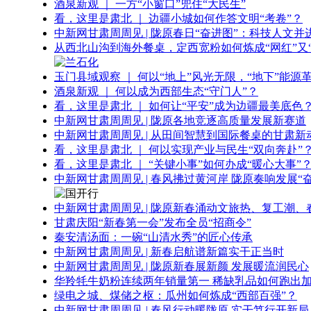
酒泉新观 ｜ 一方“小窗口”兜住“大民生”
看，这里是肃北 ｜ 边疆小城如何作答文明“考卷”？
中新网甘肃周周见 | 陇原春日“奋进图”：科技人文并
从西北山沟到海外餐桌，定西宽粉如何炼成“网红”又“
玉门县域观察 ｜ 何以“地上”风光无限，“地下”能源
酒泉新观 ｜ 何以成为西部生态“守门人”？
看，这里是肃北 ｜ 如何让“平安”成为边疆最美底色
中新网甘肃周周见 | 陇原各地竞逐高质量发展新赛道
中新网甘肃周周见 | 从田间智慧到国际餐桌的甘肃新
看，这里是肃北 ｜ 何以实现产业与民生“双向奔赴”
看，这里是肃北 ｜ “关键小事”如何办成“暖心大事”
中新网甘肃周周见 | 春风拂过黄河岸 陇原奏响发展“
中新网甘肃周周见 | 陇原新春涌动文旅热、复工潮、
甘肃庆阳“新春第一会”发布全员“招商令”
秦安清汤面：一碗“山清水秀”的匠心传承
中新网甘肃周周见 | 新春启航谱新篇实干正当时
中新网甘肃周周见 | 陇原新春展新颜 发展暖流润民心
华羚牦牛奶粉连续两年销量第一 稀缺乳品如何跑出加
绿电之城、煤储之枢：瓜州如何炼成“西部百强”？
中新网甘肃周周见 | 春风行动暖陇原 实干笃行开新局