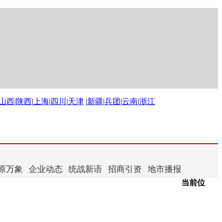
山西
|
陕西
|
上海
|
四川
|
天津
|
新疆
|
兵团
|
云南
|
浙江
原万象
企业动态
统战新语
招商引资
地市播报
当前位