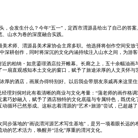
源头，会发生什么？今年“五一”，定西市渭源县给出了自己的答
笔、山水为卷的深度融合实践。
术师、渭源县美术家协会主席多职。他选择将创作空间安放于
土中深耕创作，同时将深沉的文化内涵持续注入山水之间，为游
近的柏纳・如意鎏璟酒店拉开帷幕。长廊之上，五十余幅油画
了一扇直观感知本土文化的窗口，赋予了旅途浓厚的人文关怀与
厚的酒店，画展办得特别好。以后我会带朋友亲戚再来这里住
经理刘侗对此有着清晰的商业与文化考量：“蒲老师的画作格调
元素巧妙融入，赋予了酒店独特的文化底蕴与专属特色，既优化
动循环已然形成。这标志着渭源的“艺术+旅游”尝试，已超越
步落地的“画说渭河源艺术写生基地”，是另一项着眼长远的布
动的艺术活力，唤醒并“活化”厚重的渭河文化。