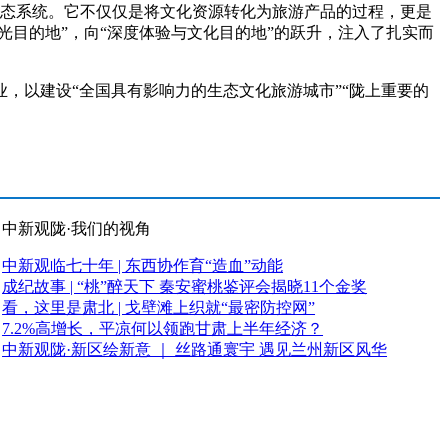
生态系统。它不仅仅是将文化资源转化为旅游产品的过程，更是
光目的地”，向“深度体验与文化目的地”的跃升，注入了扎实而
以建设“全国具有影响力的生态文化旅游城市”“陇上重要的
中新观陇·我们的视角
中新观临七十年 | 东西协作育“造血”动能
成纪故事 | “桃”醉天下 秦安蜜桃鉴评会揭晓11个金奖
看，这里是肃北 | 戈壁滩上织就“最密防控网”
7.2%高增长，平凉何以领跑甘肃上半年经济？
中新观陇·新区绘新意 ｜ 丝路通寰宇 遇见兰州新区风华