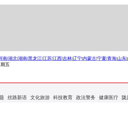
河南
|
湖北
|
湖南
|
黑龙江
|
江苏
|
江西
|
吉林
|
辽宁
|
内蒙古
|
宁夏
|
青海
|
山东
|
 星期五
题
丝路新语
文化旅游
科技教育
政法警务
健康医疗
陇