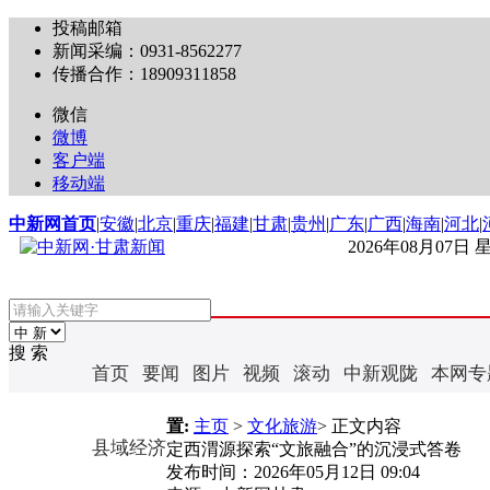
投稿邮箱
新闻采编：0931-8562277
传播合作：18909311858
微信
微博
客户端
移动端
中新网首页
|
安徽
|
北京
|
重庆
|
福建
|
甘肃
|
贵州
|
广东
|
广西
|
海南
|
河北
|
2026年08月07日
搜 索
首页
要闻
图片
视频
滚动
中新观陇
本网专
置:
主页
>
文化旅游
> 正文内容
县域经济
定西渭源探索“文旅融合”的沉浸式答卷
发布时间：
2026年05月12日 09:04