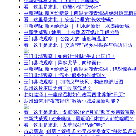
小新带你看肃南 ｜ 祁连山下马蹄疾
看，这里是肃北｜边陲小镇“变形记”
中新观陇·新区绘新意｜西湖太湖青海湖 绝对惊喜栖
看，这里是肃北 ｜ 安全治理的“长效密码”
中新观陇·新区绘新意 ｜ 川水起新洲，水墨绘新城
中新武威观 | 她用二十余载坚守绣出千般乡愁
玉门县域观察 ｜ 公路人的“速度与温度”
看，这里是肃北 ｜ 交通“串”起乡村振兴与强边固防
玉门县域观察｜如何让“甘味”牛走出国门？
玉门县域观察｜风起戈壁，向绿而行
中新观陇·新区绘新意｜西湖太湖青海湖，绝对惊喜
玉门县域观察｜“帮办”服务如何做到？
玉门县域观察 ｜ 拥抱戈壁长风，构建能源版图
瓜州这片麦田为何丰收底气足？
梦幻临泽｜一座保温棚如何改写西北养蟹“日历”
瓜州如何用“夜市经济”激活小城发展新动能？
看，这里是肃北｜戈壁深处的“月光”照亮乡亲致富路
中新武威观 | 过来瞧瞧，最近咱们村的人都忙啥呢？
看，这里是肃北｜戈壁深处“乌金”奔涌
市语新说 | 创新监管模式 外卖员变身食安“移动监督员