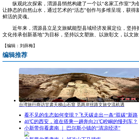
纵观此次探索，渭源县悄然构建了一个以“名家工作室”为创作
让静态的自然山水，通过艺术的“活态”创作与多维呈现，获得
鲜活的灵魂。
近年来，渭源县立足文旅赋能型县域经济发展定位，坚持把发
文化传承创新基地”为目标，坚持以文塑旅、以旅彰文，以文旅
【编辑：刘薛梅】
编辑推荐
台湾旅行商访甘肃天梯山石窟 觅两岸丝路文旅交流机遇
看不见的生态如何变现？飞天碳走出一条“双碳”新路
40℃的西安，谁在搭乘一趟奔向21℃崆峒的慢列车？
小新带你看肃南 ｜ 巴尔斯小镇的“清凉经济”