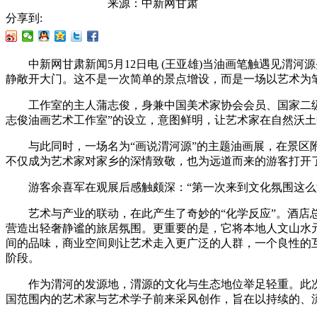
来源：
中新网甘肃
分享到:
中新网甘肃新闻5月12日电 (王亚雄)当油画笔触遇见渭河
静敞开大门。这不是一次简单的景点增设，而是一场以艺术为
工作室的主人蒲志俊，身兼中国美术家协会会员、国家二级美
志俊油画艺术工作室”的设立，意图鲜明，让艺术家在自然沃
与此同时，一场名为“画说渭河源”的主题油画展，在景区附
不仅成为艺术家对家乡的深情致敬，也为远道而来的游客打开
游客余喜军在观展后感触颇深：“第一次来到文化氛围这么浓
艺术与产业的联动，在此产生了奇妙的“化学反应”。酒店总
营造出轻奢静谧的旅居氛围。更重要的是，它将本地人文山水
间的品味，商业空间则让艺术走入更广泛的人群，一个良性的互
阶段。
作为渭河的发源地，渭源的文化与生态地位举足轻重。此次同
国范围内的艺术家与艺术学子前来采风创作，旨在以持续的、流