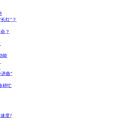
进
长红”？
革命？
？
动能
？
？
奋进曲”
春耕忙
速度?