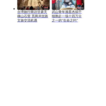
台湾旅行商访甘肃天
武山青年漆星杰捐干
梯山石窟 觅两岸丝路
细胞赴一场十四万分
文旅交流机遇
之一的“生命之约”