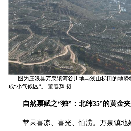
图为庄浪县万泉镇河谷川地与浅山梯田的地势
成“小气候区”。 董春辉 摄
自然禀赋之“独”：北纬35°的黄金
苹果喜凉、喜光、怕涝。万泉镇地