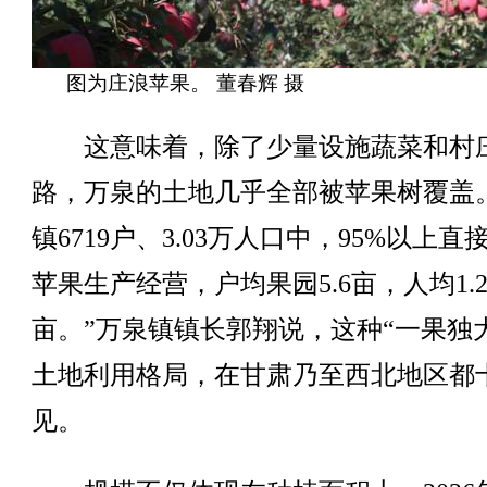
图为庄浪苹果。 董春辉 摄
这意味着，除了少量设施蔬菜和村
路，万泉的土地几乎全部被苹果树覆盖
镇6719户、3.03万人口中，95%以上直
苹果生产经营，户均果园5.6亩，人均1.
亩。”万泉镇镇长郭翔说，这种“一果独
土地利用格局，在甘肃乃至西北地区都
见。