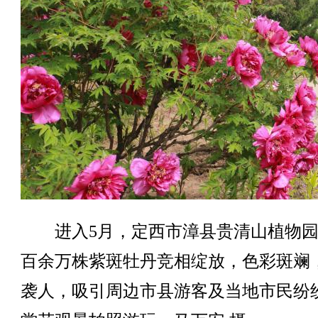
进入5月，定西市漳县贵清山植物园
百余万株紫斑牡丹竞相绽放，色彩斑斓
袭人，吸引周边市县游客及当地市民纷