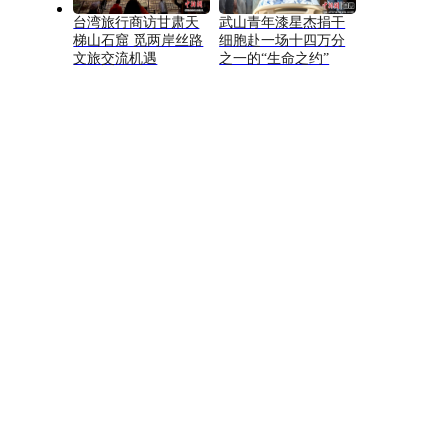
台湾旅行商访甘肃天
武山青年漆星杰捐干
梯山石窟 觅两岸丝路
细胞赴一场十四万分
文旅交流机遇
之一的“生命之约”