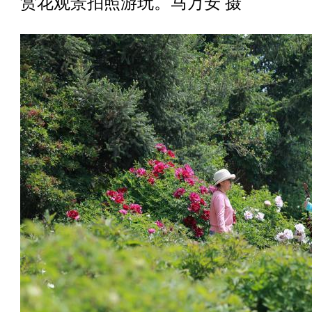
赏花观景拍照游玩。马万安 摄