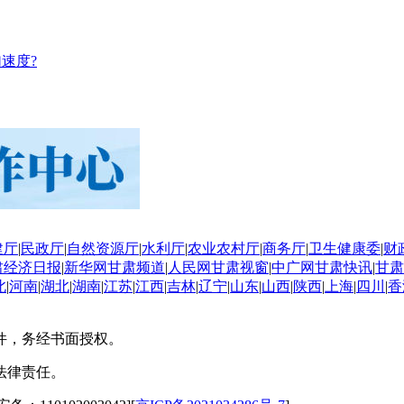
速度?
建厅
|
民政厅
|
自然资源厅
|
水利厅
|
农业农村厅
|
商务厅
|
卫生健康委
|
财
肃经济日报
|
新华网甘肃频道
|
人民网甘肃视窗
|
中广网甘肃快讯
|
甘肃
北
|
河南
|
湖北
|
湖南
|
江苏
|
江西
|
吉林
|
辽宁
|
山东
|
山西
|
陕西
|
上海
|
四川
|
香
件，务经书面授权。
法律责任。