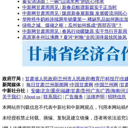
秦安清汤面：一碗“山清水秀”的匠心传承
中新网甘肃周周见 | 新春启航谱新篇实干正当时
中新网甘肃周周见 | 陇原新春展新颜 发展暖流润民心
华羚牦牛奶粉连续两年销量第一 稀缺乳品如何跑出加
绿电之城、煤储之枢：瓜州如何炼成“西部百强”？
中新网甘肃周周见 | 春风行动暖陇原 实干笃行开新局
高原寒冬何以沸腾？夏河“村晚”全民演绎最炫民族风
政府厅局：
甘肃省人民政府
|
兰州市人民政府
|
教育厅
|
科技厅
|
住
新闻媒体：
每日甘肃
|
兰州新闻网
|
中国甘肃网
|
中国兰州网
|
甘
中新社分社：
安徽
|
北京
|
重庆
|
福建
|
甘肃
|
贵州
|
广东
|
广西
|
海南
|
河
关于我们
|
About us
|
联系我们
|
广告服务
|
法律声明
|
招聘信息
本网站所刊载信息不代表中新社和中新网观点，刊用本网站稿
未经授权禁止转载、摘编、复制及建立镜像，违者将依法追究