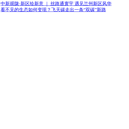
中新观陇·新区绘新意 ｜ 丝路通寰宇 遇见兰州新区风华
看不见的生态如何变现？飞天碳走出一条“双碳”新路