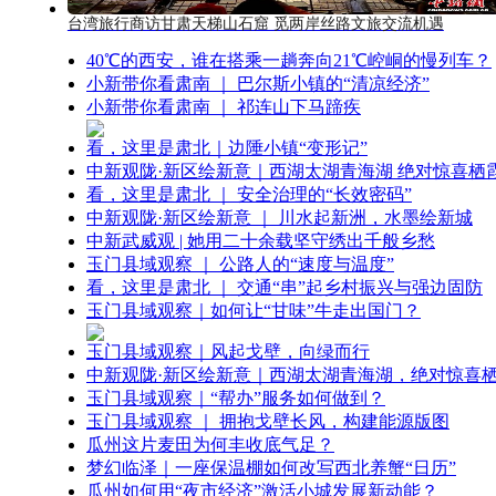
台湾旅行商访甘肃天梯山石窟 觅两岸丝路文旅交流机遇
40℃的西安，谁在搭乘一趟奔向21℃崆峒的慢列车？
小新带你看肃南 ｜ 巴尔斯小镇的“清凉经济”
小新带你看肃南 ｜ 祁连山下马蹄疾
看，这里是肃北｜边陲小镇“变形记”
中新观陇·新区绘新意｜西湖太湖青海湖 绝对惊喜栖
看，这里是肃北 ｜ 安全治理的“长效密码”
中新观陇·新区绘新意 ｜ 川水起新洲，水墨绘新城
中新武威观 | 她用二十余载坚守绣出千般乡愁
玉门县域观察 ｜ 公路人的“速度与温度”
看，这里是肃北 ｜ 交通“串”起乡村振兴与强边固防
玉门县域观察｜如何让“甘味”牛走出国门？
玉门县域观察｜风起戈壁，向绿而行
中新观陇·新区绘新意｜西湖太湖青海湖，绝对惊喜
玉门县域观察｜“帮办”服务如何做到？
玉门县域观察 ｜ 拥抱戈壁长风，构建能源版图
瓜州这片麦田为何丰收底气足？
梦幻临泽｜一座保温棚如何改写西北养蟹“日历”
瓜州如何用“夜市经济”激活小城发展新动能？