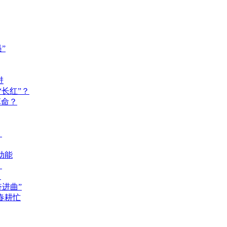
”
进
长红”？
革命？
？
动能
？
？
奋进曲”
春耕忙