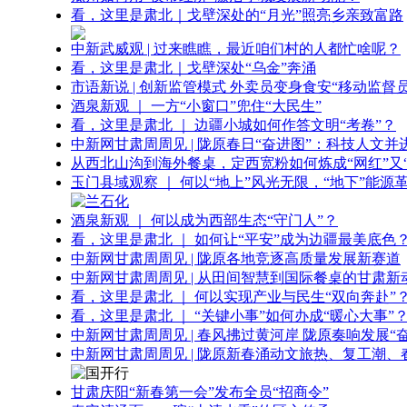
看，这里是肃北｜戈壁深处的“月光”照亮乡亲致富路
中新武威观 | 过来瞧瞧，最近咱们村的人都忙啥呢？
看，这里是肃北｜戈壁深处“乌金”奔涌
市语新说 | 创新监管模式 外卖员变身食安“移动监督员
酒泉新观 ｜ 一方“小窗口”兜住“大民生”
看，这里是肃北 ｜ 边疆小城如何作答文明“考卷”？
中新网甘肃周周见 | 陇原春日“奋进图”：科技人文并
从西北山沟到海外餐桌，定西宽粉如何炼成“网红”又“
玉门县域观察 ｜ 何以“地上”风光无限，“地下”能源
酒泉新观 ｜ 何以成为西部生态“守门人”？
看，这里是肃北 ｜ 如何让“平安”成为边疆最美底色
中新网甘肃周周见 | 陇原各地竞逐高质量发展新赛道
中新网甘肃周周见 | 从田间智慧到国际餐桌的甘肃新
看，这里是肃北 ｜ 何以实现产业与民生“双向奔赴”
看，这里是肃北 ｜ “关键小事”如何办成“暖心大事”
中新网甘肃周周见 | 春风拂过黄河岸 陇原奏响发展“
中新网甘肃周周见 | 陇原新春涌动文旅热、复工潮、
甘肃庆阳“新春第一会”发布全员“招商令”