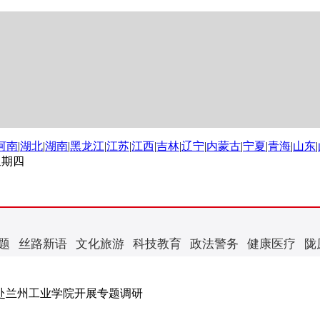
河南
|
湖北
|
湖南
|
黑龙江
|
江苏
|
江西
|
吉林
|
辽宁
|
内蒙古
|
宁夏
|
青海
|
山东
|
 星期四
题
丝路新语
文化旅游
科技教育
政法警务
健康医疗
陇
赴兰州工业学院开展专题调研