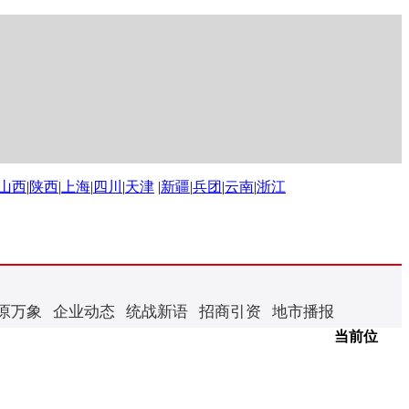
山西
|
陕西
|
上海
|
四川
|
天津
|
新疆
|
兵团
|
云南
|
浙江
原万象
企业动态
统战新语
招商引资
地市播报
当前位