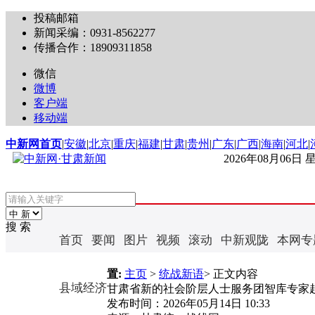
投稿邮箱
新闻采编：0931-8562277
传播合作：18909311858
微信
微博
客户端
移动端
中新网首页
|
安徽
|
北京
|
重庆
|
福建
|
甘肃
|
贵州
|
广东
|
广西
|
海南
|
河北
|
2026年08月06日
搜 索
首页
要闻
图片
视频
滚动
中新观陇
本网专
置:
主页
>
统战新语
> 正文内容
县域经济
甘肃省新的社会阶层人士服务团智库专家
发布时间：
2026年05月14日 10:33