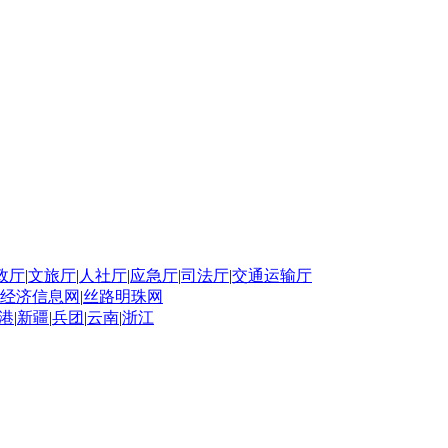
政厅
|
文旅厅
|
人社厅
|
应急厅
|
司法厅
|
交通运输厅
经济信息网
|
丝路明珠网
港
|
新疆
|
兵团
|
云南
|
浙江