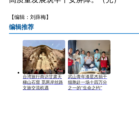
【编辑：刘薛梅】
编辑推荐
台湾旅行商访甘肃天
武山青年漆星杰捐干
梯山石窟 觅两岸丝路
细胞赴一场十四万分
文旅交流机遇
之一的“生命之约”