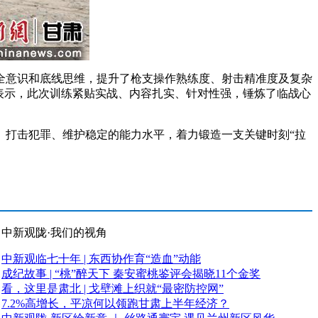
意识和底线思维，提升了枪支操作熟练度、射击精准度及复杂
表示，此次训练紧贴实战、内容扎实、针对性强，锤炼了临战心
打击犯罪、维护稳定的能力水平，着力锻造一支关键时刻“拉
中新观陇·我们的视角
中新观临七十年 | 东西协作育“造血”动能
成纪故事 | “桃”醉天下 秦安蜜桃鉴评会揭晓11个金奖
看，这里是肃北 | 戈壁滩上织就“最密防控网”
7.2%高增长，平凉何以领跑甘肃上半年经济？