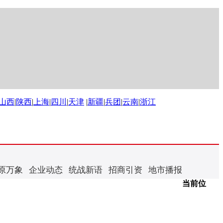
山西
|
陕西
|
上海
|
四川
|
天津
|
新疆
|
兵团
|
云南
|
浙江
原万象
企业动态
统战新语
招商引资
地市播报
当前位