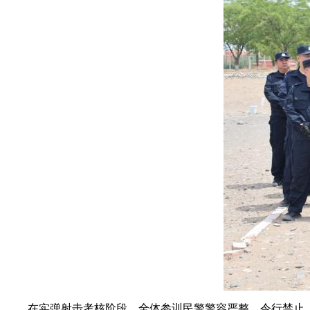
在实弹射击考核阶段，全体参训民警警容严整、令行禁止，