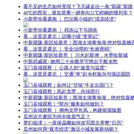
看不见的生态如何变现？飞天碳走出一条“双碳”新路
40℃的西安，谁在搭乘一趟奔向21℃崆峒的慢列车？
小新带你看肃南 ｜ 巴尔斯小镇的“清凉经济”
小新带你看肃南 ｜ 祁连山下马蹄疾
看，这里是肃北｜边陲小镇“变形记”
中新观陇·新区绘新意｜西湖太湖青海湖 绝对惊喜栖
看，这里是肃北 ｜ 安全治理的“长效密码”
中新观陇·新区绘新意 ｜ 川水起新洲，水墨绘新城
中新武威观 | 她用二十余载坚守绣出千般乡愁
玉门县域观察 ｜ 公路人的“速度与温度”
看，这里是肃北 ｜ 交通“串”起乡村振兴与强边固防
玉门县域观察｜如何让“甘味”牛走出国门？
玉门县域观察｜风起戈壁，向绿而行
中新观陇·新区绘新意｜西湖太湖青海湖，绝对惊喜
玉门县域观察｜“帮办”服务如何做到？
玉门县域观察 ｜ 拥抱戈壁长风，构建能源版图
瓜州这片麦田为何丰收底气足？
梦幻临泽｜一座保温棚如何改写西北养蟹“日历”
瓜州如何用“夜市经济”激活小城发展新动能？