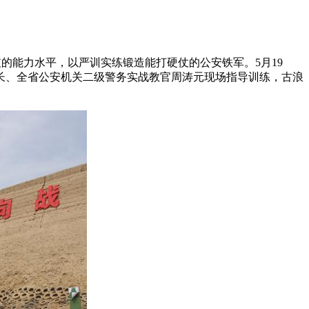
的能力水平，以严训实练锻造能打硬仗的公安铁军。5月19
长、全省公安机关二级警务实战教官周涛元现场指导训练，古浪