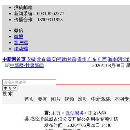
投稿邮箱
新闻采编：0931-8562277
传播合作：18909311858
微信
微博
客户端
移动端
中新网首页
|
安徽
|
北京
|
重庆
|
福建
|
甘肃
|
贵州
|
广东
|
广西
|
海南
|
河北
|
2026年08月08日
搜 索
首页
要闻
图片
视频
滚动
中新观陇
本网专
置:
主页
>
政法警务
> 正文内容
县域经济
武威古浪公安开展公务用枪专项训练
发布时间：
2026年05月20日 14:40