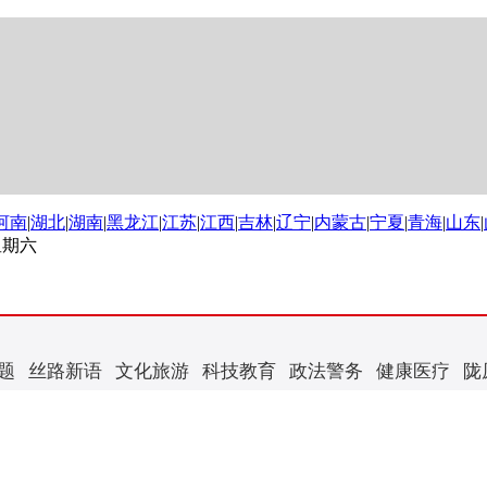
河南
|
湖北
|
湖南
|
黑龙江
|
江苏
|
江西
|
吉林
|
辽宁
|
内蒙古
|
宁夏
|
青海
|
山东
|
 星期六
题
丝路新语
文化旅游
科技教育
政法警务
健康医疗
陇