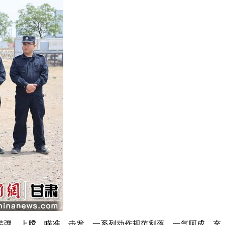
弹、上膛、瞄准、击发，一系列动作规范利落、一气呵成，充