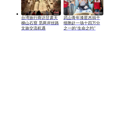
台湾旅行商访甘肃天
武山青年漆星杰捐干
梯山石窟 觅两岸丝路
细胞赴一场十四万分
文旅交流机遇
之一的“生命之约”