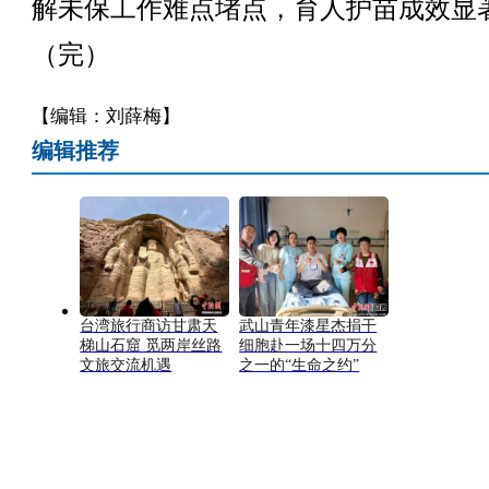
解未保工作难点堵点，育人护苗成效显
（完）
【编辑：刘薛梅】
编辑推荐
台湾旅行商访甘肃天
武山青年漆星杰捐干
梯山石窟 觅两岸丝路
细胞赴一场十四万分
文旅交流机遇
之一的“生命之约”