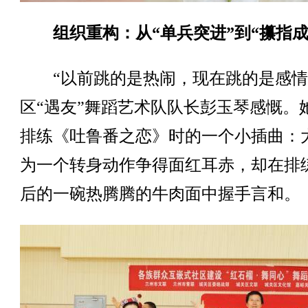
组织重构：从“单兵突进”到“攥指成
“以前跳的是热闹，现在跳的是感情
区“遇友”舞蹈艺术队队长彭玉琴感慨。
排练《吐鲁番之恋》时的一个小插曲：
为一个转身动作争得面红耳赤，却在排
后的一碗热腾腾的牛肉面中握手言和。