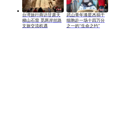
台湾旅行商访甘肃天
武山青年漆星杰捐干
梯山石窟 觅两岸丝路
细胞赴一场十四万分
文旅交流机遇
之一的“生命之约”