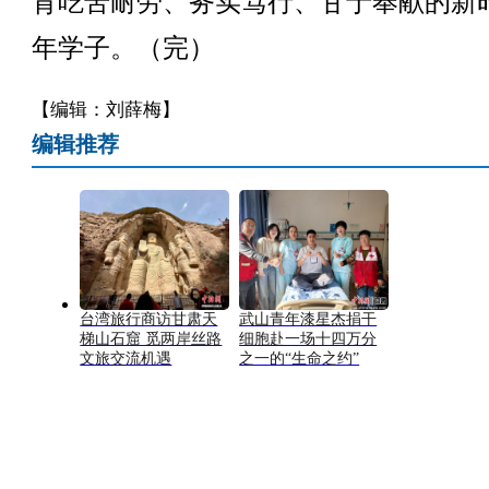
育吃苦耐劳、务实笃行、甘于奉献的新
年学子。（完）
【编辑：刘薛梅】
编辑推荐
台湾旅行商访甘肃天
武山青年漆星杰捐干
梯山石窟 觅两岸丝路
细胞赴一场十四万分
文旅交流机遇
之一的“生命之约”