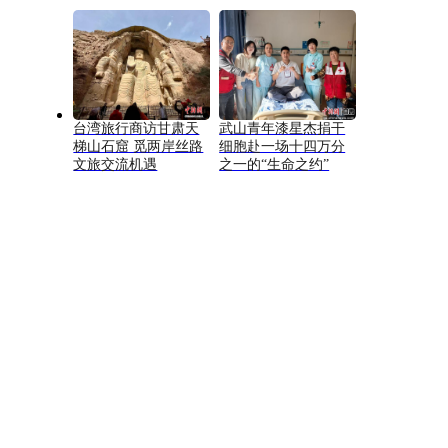
台湾旅行商访甘肃天
武山青年漆星杰捐干
梯山石窟 觅两岸丝路
细胞赴一场十四万分
文旅交流机遇
之一的“生命之约”