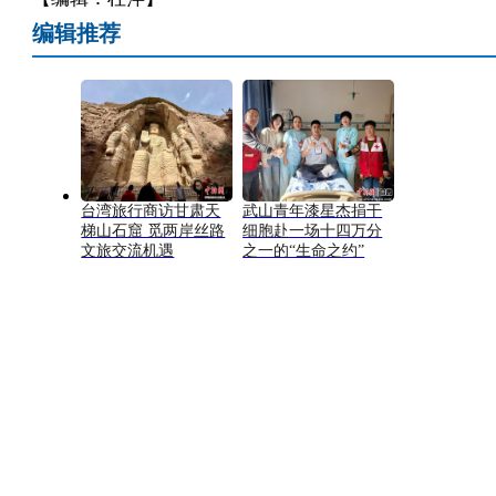
编辑推荐
台湾旅行商访甘肃天
武山青年漆星杰捐干
梯山石窟 觅两岸丝路
细胞赴一场十四万分
文旅交流机遇
之一的“生命之约”