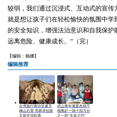
较弱，我们通过沉浸式、互动式的宣传
就是想让孩子们在轻松愉快的氛围中学
的安全知识，增强法治意识和自我保护
远离危险、健康成长。”（完）
【编辑：杨娜】
编辑推荐
台湾旅行商访甘肃天
武山青年漆星杰捐干
梯山石窟 觅两岸丝路
细胞赴一场十四万分
文旅交流机遇
之一的“生命之约”