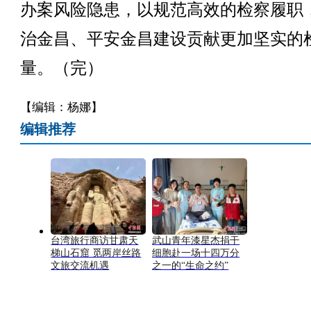
办案风险隐患，以规范高效的检察履职
治金昌、平安金昌建设贡献更加坚实的
量。（完）
【编辑：杨娜】
编辑推荐
台湾旅行商访甘肃天
武山青年漆星杰捐干
梯山石窟 觅两岸丝路
细胞赴一场十四万分
文旅交流机遇
之一的“生命之约”