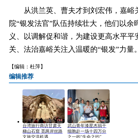
从洪兰英、曹夫才到刘宏伟，嘉峪
院“银发法官”队伍持续壮大，他们以余
义、以调解促和谐，为建设更高水平平
关、法治嘉峪关注入温暖的“银发”力量
【编辑：杜萍】
编辑推荐
台湾旅行商访甘肃天
武山青年漆星杰捐干
梯山石窟 觅两岸丝路
细胞赴一场十四万分
文旅交流机遇
之一的“生命之约”