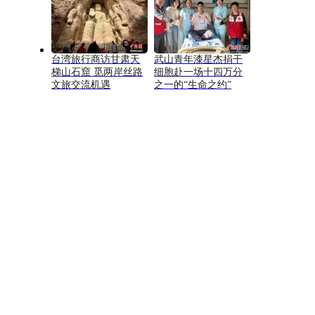
台湾旅行商访甘肃天
武山青年漆星杰捐干
梯山石窟 觅两岸丝路
细胞赴一场十四万分
文旅交流机遇
之一的“生命之约”