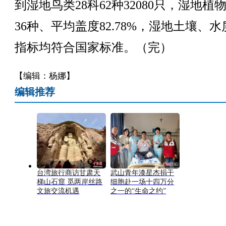
到湿地鸟类28科62种32080只，湿地植物
36种、平均盖度82.78%，湿地土壤、
指标均符合国家标准。（完）
【编辑：杨娜】
编辑推荐
台湾旅行商访甘肃天
武山青年漆星杰捐干
梯山石窟 觅两岸丝路
细胞赴一场十四万分
文旅交流机遇
之一的“生命之约”