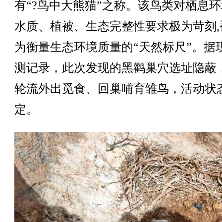
有“?鸟中大熊猫”之称。该鸟类对栖息
水质、植被、生态完整性要求极为苛刻,
为衡量生态环境质量的“天然标尺”。据
测记录，此次发现的黑鹳巢穴选址隐蔽
轮流外出觅食、回巢哺育雏鸟，活动状
定。