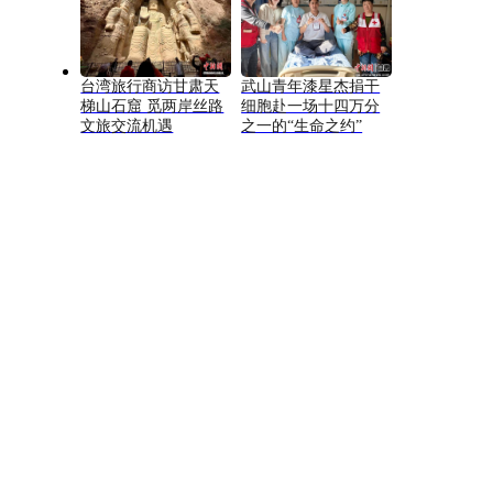
台湾旅行商访甘肃天
武山青年漆星杰捐干
梯山石窟 觅两岸丝路
细胞赴一场十四万分
文旅交流机遇
之一的“生命之约”