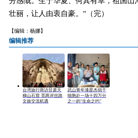
分感慨。生于华夏、何其有幸，祖国山
壮丽，让人由衷自豪。”（完）
【编辑：杨娜】
编辑推荐
台湾旅行商访甘肃天
武山青年漆星杰捐干
梯山石窟 觅两岸丝路
细胞赴一场十四万分
文旅交流机遇
之一的“生命之约”