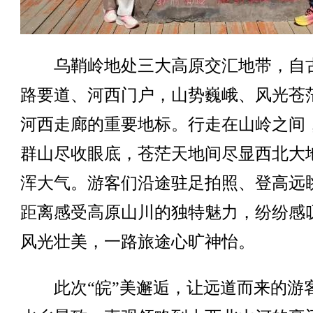
乌鞘岭地处三大高原交汇地带，自
路要道、河西门户，山势巍峨、风光苍
河西走廊的重要地标。行走在山岭之间
群山尽收眼底，苍茫天地间尽显西北大
浑大气。游客们沿途驻足拍照、登高远
距离感受高原山川的独特魅力，纷纷感
风光壮美，一路旅途心旷神怡。
此次“皖”美邂逅，让远道而来的游