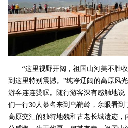
“这里视野开阔，祖国山河美不胜收
到这里特别震撼。”纯净辽阔的高原风
游客连连赞叹。随行游客深有感触地说
们一行30人慕名来到乌鞘岭，亲眼看到
高原交汇的独特地貌和古老长城遗迹，