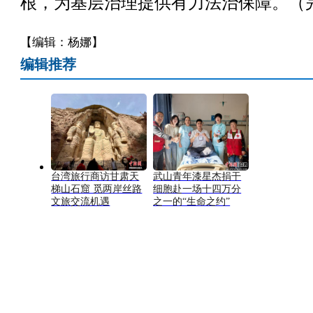
根，为基层治理提供有力法治保障。（
【编辑：杨娜】
编辑推荐
台湾旅行商访甘肃天
武山青年漆星杰捐干
梯山石窟 觅两岸丝路
细胞赴一场十四万分
文旅交流机遇
之一的“生命之约”