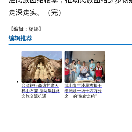
层民族团结根基，推动民族团结进步创
走深走实。（完）
【编辑：杨娜】
编辑推荐
台湾旅行商访甘肃天
武山青年漆星杰捐干
梯山石窟 觅两岸丝路
细胞赴一场十四万分
文旅交流机遇
之一的“生命之约”