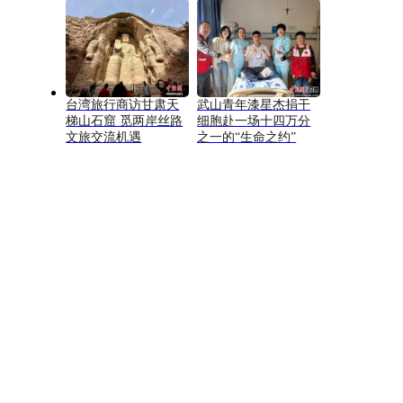
台湾旅行商访甘肃天
武山青年漆星杰捐干
梯山石窟 觅两岸丝路
细胞赴一场十四万分
文旅交流机遇
之一的“生命之约”