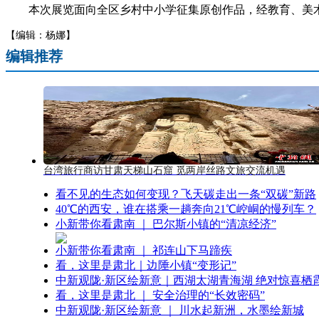
本次展览面向全区乡村中小学征集原创作品，经教育、美术专
【编辑：杨娜】
编辑推荐
台湾旅行商访甘肃天梯山石窟 觅两岸丝路文旅交流机遇
看不见的生态如何变现？飞天碳走出一条“双碳”新路
40℃的西安，谁在搭乘一趟奔向21℃崆峒的慢列车？
小新带你看肃南 ｜ 巴尔斯小镇的“清凉经济”
小新带你看肃南 ｜ 祁连山下马蹄疾
看，这里是肃北｜边陲小镇“变形记”
中新观陇·新区绘新意｜西湖太湖青海湖 绝对惊喜栖
看，这里是肃北 ｜ 安全治理的“长效密码”
中新观陇·新区绘新意 ｜ 川水起新洲，水墨绘新城