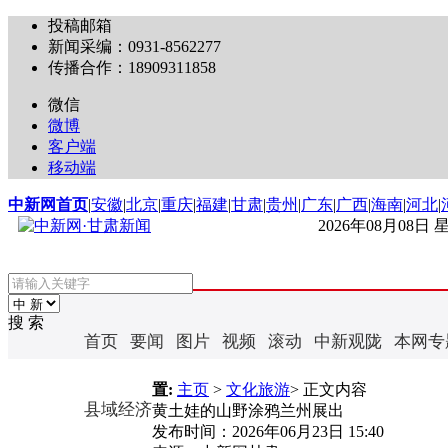
投稿邮箱
新闻采编：0931-8562277
传播合作：18909311858
微信
微博
客户端
移动端
中新网首页
|
安徽
|
北京
|
重庆
|
福建
|
甘肃
|
贵州
|
广东
|
广西
|
海南
|
河北
|
2026年08月08日
搜 索
首页
要闻
图片
视频
滚动
中新观陇
本网专
置:
主页
>
文化旅游
> 正文内容
县域经济
黄土娃的山野涂鸦兰州展出
发布时间：
2026年06月23日 15:40