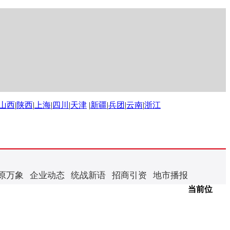
山西
|
陕西
|
上海
|
四川
|
天津
|
新疆
|
兵团
|
云南
|
浙江
原万象
企业动态
统战新语
招商引资
地市播报
当前位