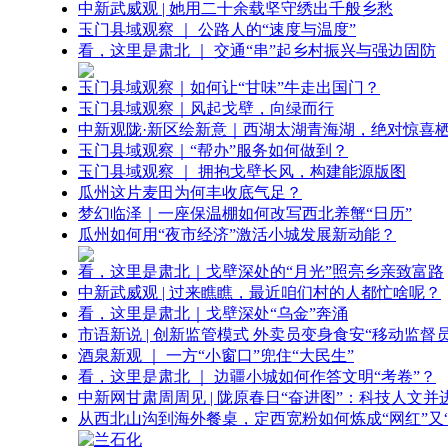
中新武威观 | 她用二十余载坚守绣出千般乡愁
玉门县域观察 ｜ 公路人的“速度与温度”
看，这里是肃北 ｜ 交通“串”起乡村振兴与强边固防
玉门县域观察｜如何让“甘味”牛走出国门？
玉门县域观察｜风起戈壁，向绿而行
中新观陇·新区绘新意｜西湖太湖青海湖，绝对惊喜
玉门县域观察｜“帮办”服务如何做到？
玉门县域观察 ｜ 拥抱戈壁长风，构建能源版图
瓜州这片麦田为何丰收底气足？
梦幻临泽｜一座保温棚如何改写西北养蟹“日历”
瓜州如何用“夜市经济”激活小城发展新动能？
看，这里是肃北｜戈壁深处的“月光”照亮乡亲致富路
中新武威观 | 过来瞧瞧，最近咱们村的人都忙啥呢？
看，这里是肃北｜戈壁深处“乌金”奔涌
市语新说 | 创新监管模式 外卖员变身食安“移动监督员
酒泉新观 ｜ 一方“小窗口”兜住“大民生”
看，这里是肃北 ｜ 边疆小城如何作答文明“考卷”？
中新网甘肃周周见 | 陇原春日“奋进图”：科技人文并
从西北山沟到海外餐桌，定西宽粉如何炼成“网红”又“