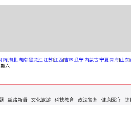
河南
|
湖北
|
湖南
|
黑龙江
|
江苏
|
江西
|
吉林
|
辽宁
|
内蒙古
|
宁夏
|
青海
|
山东
|
 星期六
题
丝路新语
文化旅游
科技教育
政法警务
健康医疗
陇