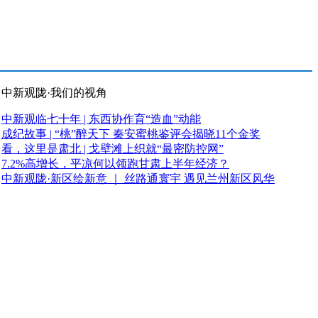
中新观陇·我们的视角
中新观临七十年 | 东西协作育“造血”动能
成纪故事 | “桃”醉天下 秦安蜜桃鉴评会揭晓11个金奖
看，这里是肃北 | 戈壁滩上织就“最密防控网”
7.2%高增长，平凉何以领跑甘肃上半年经济？
中新观陇·新区绘新意 ｜ 丝路通寰宇 遇见兰州新区风华