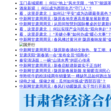
玉门县域观察 ｜ 何以“地上”风光无限，“地下”能源
酒泉新观 ｜ 何以成为西部生态“守门人”？
看，这里是肃北 ｜ 如何让“平安”成为边疆最美底色
中新网甘肃周周见 | 陇原各地竞逐高质量发展新赛道
中新网甘肃周周见 | 从田间智慧到国际餐桌的甘肃新
看，这里是肃北 ｜ 何以实现产业与民生“双向奔赴”
看，这里是肃北 ｜ “关键小事”如何办成“暖心大事”
中新网甘肃周周见 | 春风拂过黄河岸 陇原奏响发展“
中新网甘肃周周见 | 陇原新春涌动文旅热、复工潮、
甘肃庆阳“新春第一会”发布全员“招商令”
秦安清汤面：一碗“山清水秀”的匠心传承
中新网甘肃周周见 | 新春启航谱新篇实干正当时
中新网甘肃周周见 | 陇原新春展新颜 发展暖流润民心
华羚牦牛奶粉连续两年销量第一 稀缺乳品如何跑出加
绿电之城、煤储之枢：瓜州如何炼成“西部百强”？
中新网甘肃周周见 | 春风行动暖陇原 实干笃行开新局