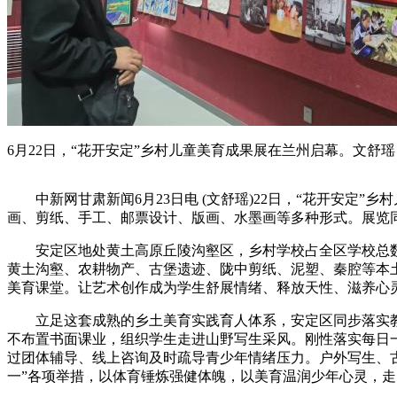
6月22日，“花开安定”乡村儿童美育成果展在兰州启幕。文舒瑶
中新网甘肃新闻6月23日电 (文舒瑶)22日，“花开安定”
画、剪纸、手工、邮票设计、版画、水墨画等多种形式。展览同
安定区地处黄土高原丘陵沟壑区，乡村学校占全区学校总数
黄土沟壑、农耕物产、古堡遗迹、陇中剪纸、泥塑、秦腔等本
美育课堂。让艺术创作成为学生舒展情绪、释放天性、滋养心
立足这套成熟的乡土美育实践育人体系，安定区同步落实教育
不布置书面课业，组织学生走进山野写生采风。刚性落实每日一
过团体辅导、线上咨询及时疏导青少年情绪压力。户外写生、
一”各项举措，以体育锤炼强健体魄，以美育温润少年心灵，走