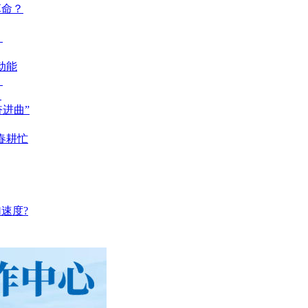
革命？
？
动能
？
？
奋进曲”
春耕忙
速度?