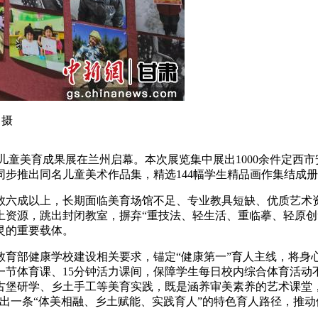
 摄
乡村儿童美育成果展在兰州启幕。本次展览集中展出1000余件定
步推出同名儿童美术作品集，精选144幅学生精品画作集结成
六成以上，长期面临美育场馆不足、专业教具短缺、优质艺术资
土资源，跳出封闭教室，摒弃“重技法、轻生活、重临摹、轻原创
灵的重要载体。
部健康学校建设相关要求，锚定“健康第一”育人主线，将身
节体育课、15分钟活力课间，保障学生每日校内综合体育活动
古堡研学、乡土手工等美育实践，既是涵养审美素养的艺术课堂
出一条“体美相融、乡土赋能、实践育人”的特色育人路径，推