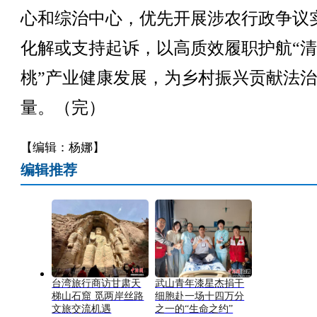
心和综治中心，优先开展涉农行政争议
化解或支持起诉，以高质效履职护航“
桃”产业健康发展，为乡村振兴贡献法
量。（完）
【编辑：杨娜】
编辑推荐
台湾旅行商访甘肃天
武山青年漆星杰捐干
梯山石窟 觅两岸丝路
细胞赴一场十四万分
文旅交流机遇
之一的“生命之约”