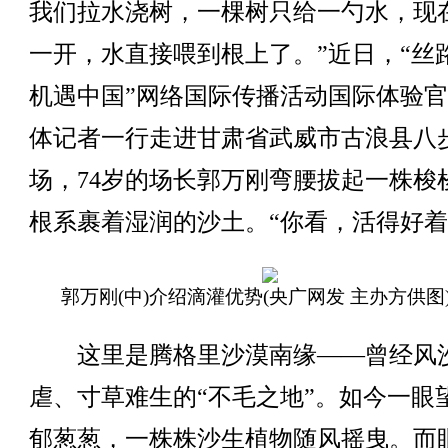
我们拉水浇树，一棵树只给一勺水，现
一开，水直接喂到根上了。”近日，“丝路 
机遇中国”网络国际传播活动国际体验
体记者一行走进甘肃省武威市古浪县八
场，74岁的场长郭万刚弯腰拔起一株梭
根系裹着湿润的沙土。“你看，活得好着
郭万刚(中)介绍滴灌优势(央广网发 主办方供图
这里是腾格里沙漠南缘——曾经风
虐、寸草难生的“不毛之地”。如今一眼
郁葱葱，一株株沙生植物随风摇曳。而