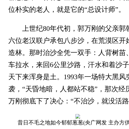
位朴实的老人，就是它的“总设计师”。
上世纪80年代初，郭万刚的父亲郭
六位老汉联户承包八步沙，在荒漠区开
造林。那时治沙全凭一双手：人背树苗
车拉水，来回6公里沙路，汗水和着沙
天下来浑身是土。1993年一场特大黑风
袭，“天昏地暗，人都站不稳”，那次经
万刚彻底下了决心：“不治沙，就没活路
昔日不毛之地如今郁郁葱葱(央广网发 主办方供