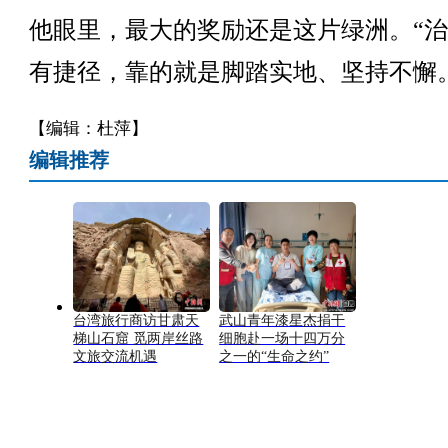
他眼里，最大的奖励还是这片绿洲。“
有捷径，靠的就是脚踏实地、坚持不懈
【编辑：杜萍】
编辑推荐
台湾旅行商访甘肃天
武山青年漆星杰捐干
梯山石窟 觅两岸丝路
细胞赴一场十四万分
文旅交流机遇
之一的“生命之约”