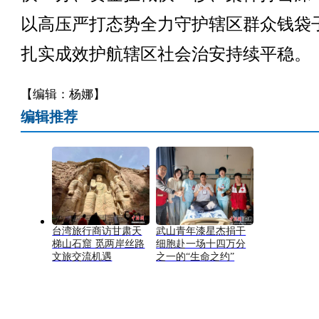
以高压严打态势全力守护辖区群众钱袋
扎实成效护航辖区社会治安持续平稳。
【编辑：杨娜】
编辑推荐
台湾旅行商访甘肃天
武山青年漆星杰捐干
梯山石窟 觅两岸丝路
细胞赴一场十四万分
文旅交流机遇
之一的“生命之约”