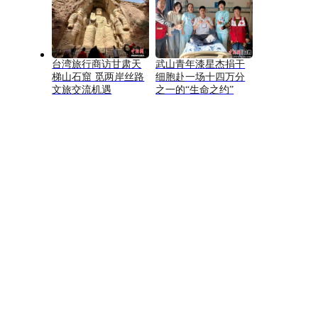
台湾旅行商访甘肃天
武山青年漆星杰捐干
梯山石窟 觅两岸丝路
细胞赴一场十四万分
文旅交流机遇
之一的“生命之约”