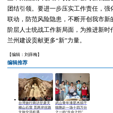
团结引领。要进一步压实工作责任，强
联动，防范风险隐患，不断开创我市新
阶层人士统战工作新局面，为推进新时
兰州建设贡献更多“新”力量。
【编辑：刘薛梅】
编辑推荐
台湾旅行商访甘肃天
武山青年漆星杰捐干
梯山石窟 觅两岸丝路
细胞赴一场十四万分
文旅交流机遇
之一的“生命之约”