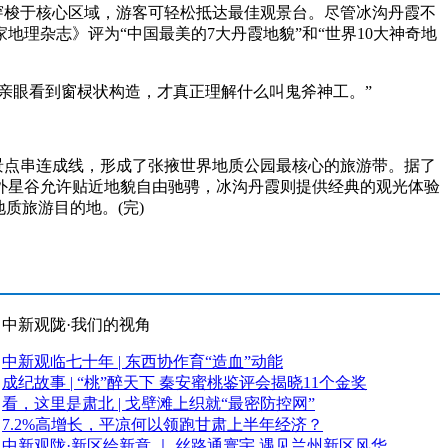
穿梭于核心区域，游客可轻松抵达最佳观景台。尽管冰沟丹霞不
理杂志》评为“中国最美的7大丹霞地貌”和“世界10大神奇地
亲眼看到窗棂状构造，才真正理解什么叫鬼斧神工。”
景点串连成线，形成了张掖世界地质公园最核心的旅游带。据了
外星谷允许贴近地貌自由驰骋，冰沟丹霞则提供经典的观光体验
质旅游目的地。(完)
中新观陇·我们的视角
中新观临七十年 | 东西协作育“造血”动能
成纪故事 | “桃”醉天下 秦安蜜桃鉴评会揭晓11个金奖
看，这里是肃北 | 戈壁滩上织就“最密防控网”
7.2%高增长，平凉何以领跑甘肃上半年经济？
中新观陇·新区绘新意 ｜ 丝路通寰宇 遇见兰州新区风华