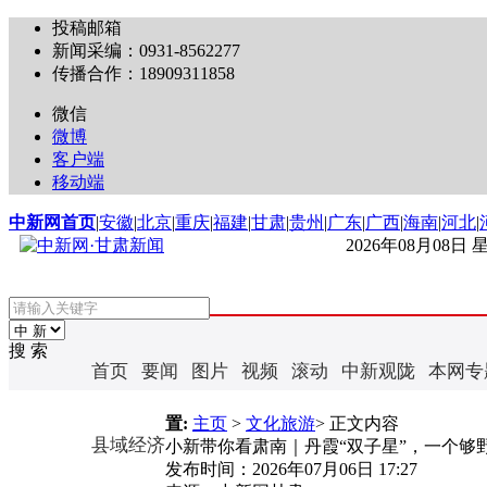
投稿邮箱
新闻采编：0931-8562277
传播合作：18909311858
微信
微博
客户端
移动端
中新网首页
|
安徽
|
北京
|
重庆
|
福建
|
甘肃
|
贵州
|
广东
|
广西
|
海南
|
河北
|
2026年08月08日
搜 索
首页
要闻
图片
视频
滚动
中新观陇
本网专
置:
主页
>
文化旅游
> 正文内容
县域经济
小新带你看肃南｜丹霞“双子星”，一个够
发布时间：
2026年07月06日 17:27