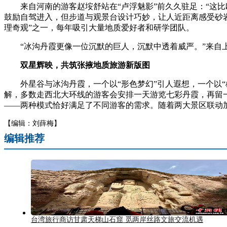
来自河南的游客赵垵舒站在“卢浮魅影”前久久驻足：“这比
鼓励自驾进入，但步道与观景台设计巧妙，让人近距离感受砂岩
理奇观”之一，每年吸引大量地质爱好者和研学团队。
“冰沟丹霞更像一位沉默的巨人，沉默中透着威严。”来自上
双星辉映，共筑张掖地质旅游新版图
外星谷与冰沟丹霞，一个以“形色梦幻”引人遐想，一个以“
解，多数走西北大环线的游客会安排一天游览七彩丹霞，再留
——两种模式恰好满足了不同游客的需求。随着两大景区联动加
【编辑：刘薛梅】
编辑推荐
台湾旅行商访甘肃天梯山石窟 觅两岸丝路文旅交流机遇