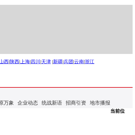
山西
|
陕西
|
上海
|
四川
|
天津
|
新疆
|
兵团
|
云南
|
浙江
原万象
企业动态
统战新语
招商引资
地市播报
当前位