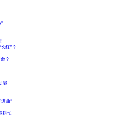
”
进
长红”？
革命？
？
动能
？
？
奋进曲”
春耕忙