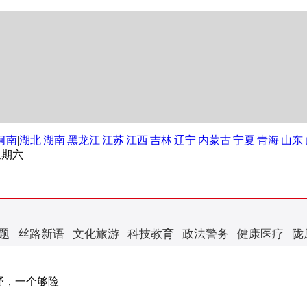
河南
|
湖北
|
湖南
|
黑龙江
|
江苏
|
江西
|
吉林
|
辽宁
|
内蒙古
|
宁夏
|
青海
|
山东
|
 星期六
题
丝路新语
文化旅游
科技教育
政法警务
健康医疗
陇
野，一个够险