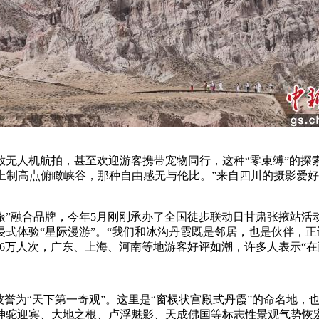
人机航拍，甚至欢迎游客携带宠物同行，这种“零束缚”的探
爬上制高点俯瞰峡谷，那种自由感无与伦比。”来自四川的摄影爱
”融合品牌，今年5月刚刚承办了全国徒步联动日甘肃张掖站活
式体验“星际漫游”。“我们和冰沟丹霞既是邻居，也是伙伴，
6万人次，广东、上海、河南等地游客好评如潮，许多人表示“在
誉为“天下第一奇观”。这里是“窗棂状宫殿式丹霞”的命名地，
神驼迎宾、大地之根、卢浮魅影、天成佛国等标志性景观气势恢