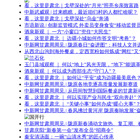
看，这里是肃北｜戈壁深处的“月光”照亮乡亲致富路
中新武威观 | 过来瞧瞧，最近咱们村的人都忙啥呢？
看，这里是肃北｜戈壁深处“乌金”奔涌
市语新说 | 创新监管模式 外卖员变身食安“移动监督员
酒泉新观 ｜ 一方“小窗口”兜住“大民生”
看，这里是肃北 ｜ 边疆小城如何作答文明“考卷”？
中新网甘肃周周见 | 陇原春日“奋进图”：科技人文并
从西北山沟到海外餐桌，定西宽粉如何炼成“网红”又“
玉门县域观察 ｜ 何以“地上”风光无限，“地下”能源
酒泉新观 ｜ 何以成为西部生态“守门人”？
看，这里是肃北 ｜ 如何让“平安”成为边疆最美底色
中新网甘肃周周见 | 陇原各地竞逐高质量发展新赛道
中新网甘肃周周见 | 从田间智慧到国际餐桌的甘肃新
看，这里是肃北 ｜ 何以实现产业与民生“双向奔赴”
看，这里是肃北 ｜ “关键小事”如何办成“暖心大事”
中新网甘肃周周见 | 春风拂过黄河岸 陇原奏响发展“
中新网甘肃周周见 | 陇原新春涌动文旅热、复工潮、
甘肃庆阳“新春第一会”发布全员“招商令”
秦安清汤面：一碗“山清水秀”的匠心传承