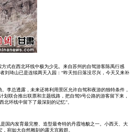
索方式在西北环线中极为少见。来自苏州的自驾游客陈禹行感
好者刘琦山已是连续两天入园：“昨天拍日落没尽兴，今天又来补
动。李总透露，未来还将利用景区允许自驾和夜游的独特条件，
正计划联合推出联票和主题线路，把自驾9号公路的游客留下来，
西北环线中留下了最深刻的记忆”。
也是国内发育最完整、造型最奇特的丹霞地貌之一。小西天、大
宏，宛如大自然雕刻的露天宫殿群。