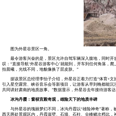
图为外星谷景区一角。
最令游客兴奋的是，景区允许自驾车辆深入腹地，同时开放无
叹：“直接导航‘外星谷游客中心’就能到，开车到任何角落，
拍晨曦，光线不同，地貌像换了层皮肤。”
据该景区总经理李怡子介绍，外星谷正着力打造“体育+文旅
引入星空露营、峡谷音乐会等新项目，让游客从早到晚都能沉浸
共同讲好肃南的地质故事。”数据显示，外星谷去年接待游客达
冰沟丹霞：窗棂宫殿奇观，雄险天下的地质丰碑
与外星谷的瑰丽梦幻不同，冰沟丹霞以“雄险神奇”著称，被
西天两处景观区内，丹霞崖壁、石墙、石柱、尖峰鳞次栉比，