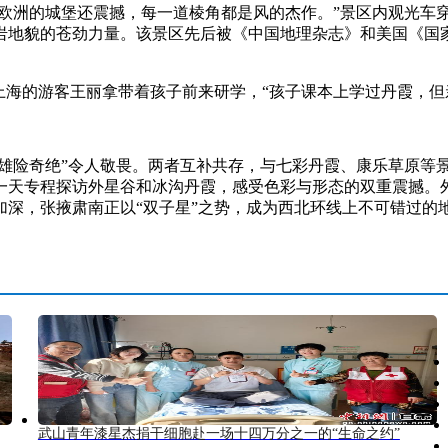
欧洲的城堡还震撼，每一道棱角都是风的杰作。”景区内观光车
地貌的苍劲力量。该景区先后被《中国地理杂志》和美国《国家地
海的游客王丽拿带着孩子前来研学，“孩子课本上学过丹霞，但
雄险奇绝”令人敬畏。两者互补共存，与七彩丹霞、康乐草原等
一天专程探访外星谷和冰沟丹霞，感受色彩与形态的双重震撼。
深，张掖肃南正以“双子星”之势，成为西北环线上不可错过的地
武山青年漆星杰捐干细胞赴一场十四万分之一的“生命之约”