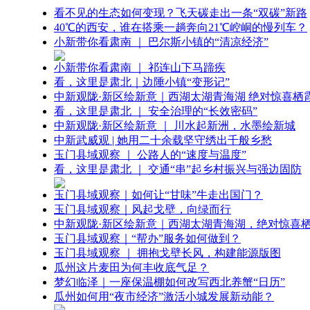
看不见的生态如何变现？飞天碳走出一条“双碳”新路
40℃的西安，谁在搭乘一趟奔向21℃崆峒的慢列车？
小新带你看肃南 ｜ 巴尔斯小镇的“清凉经济”
小新带你看肃南 ｜ 祁连山下马蹄疾
看，这里是肃北｜边陲小镇“变形记”
中新观陇·新区绘新意｜西湖太湖青海湖 绝对惊喜栖
看，这里是肃北 ｜ 安全治理的“长效密码”
中新观陇·新区绘新意 ｜ 川水起新洲，水墨绘新城
中新武威观 | 她用二十余载坚守绣出千般乡愁
玉门县域观察 ｜ 公路人的“速度与温度”
看，这里是肃北 ｜ 交通“串”起乡村振兴与强边固防
玉门县域观察｜如何让“甘味”牛走出国门？
玉门县域观察｜风起戈壁，向绿而行
中新观陇·新区绘新意｜西湖太湖青海湖，绝对惊喜
玉门县域观察｜“帮办”服务如何做到？
玉门县域观察 ｜ 拥抱戈壁长风，构建能源版图
瓜州这片麦田为何丰收底气足？
梦幻临泽｜一座保温棚如何改写西北养蟹“日历”
瓜州如何用“夜市经济”激活小城发展新动能？