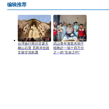
编辑推荐
台湾旅行商访甘肃天
武山青年漆星杰捐干
梯山石窟 觅两岸丝路
细胞赴一场十四万分
文旅交流机遇
之一的“生命之约”