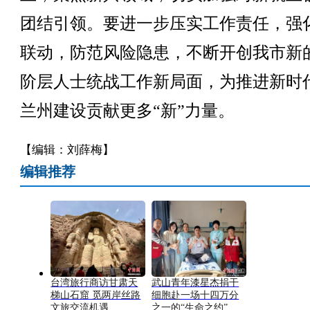
团结引领。要进一步压实工作责任，强
联动，防范风险隐患，不断开创我市新
阶层人士统战工作新局面，为推进新时
兰州建设贡献更多“新”力量。
【编辑：刘薛梅】
编辑推荐
台湾旅行商访甘肃天
武山青年漆星杰捐干
梯山石窟 觅两岸丝路
细胞赴一场十四万分
文旅交流机遇
之一的“生命之约”