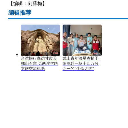
【编辑：刘薛梅】
编辑推荐
台湾旅行商访甘肃天
武山青年漆星杰捐干
梯山石窟 觅两岸丝路
细胞赴一场十四万分
文旅交流机遇
之一的“生命之约”